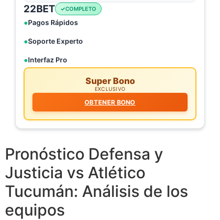
22BET
COMPLETO
Pagos Rápidos
Soporte Experto
Interfaz Pro
Super Bono
EXCLUSIVO
OBTENER BONO
Pronóstico Defensa y
Justicia vs Atlético
Tucumán: Análisis de los
equipos