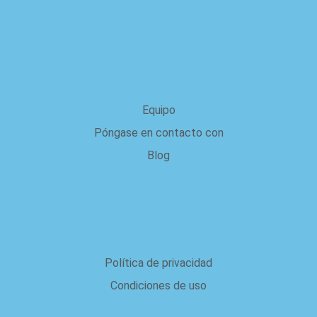
acerca de nosotros
Equipo
Póngase en contacto con
Blog
Legal
Política de privacidad
Condiciones de uso