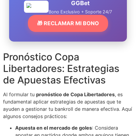
GGBet
Bono Exclusivo + Soporte 24/7
🎁 RECLAMAR MI BONO
Pronóstico Copa
Libertadores: Estrategias
de Apuestas Efectivas
Al formular tu
pronóstico de Copa Libertadores
, es
fundamental aplicar estrategias de apuestas que te
ayuden a gestionar tu bankroll de manera efectiva. Aquí
algunos consejos prácticos:
Apuesta en el mercado de goles
: Considera
apostar en partidos donde ambos equipos tienen