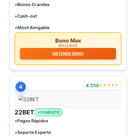
Bonos Grandes
Cash-out
Móvil Amigable
Bono Max
EXCLUSIVO
OBTENER BONO
8.7/10
★★★★★
4
22BET
COMPLETO
Pagos Rápidos
Soporte Experto