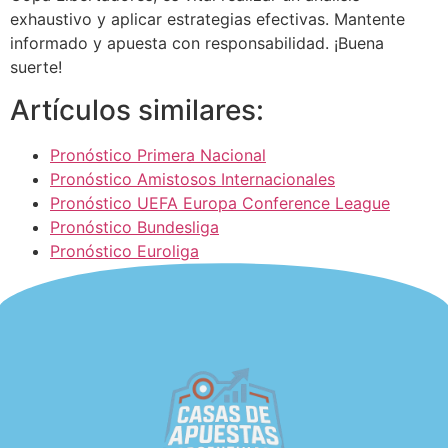
exhaustivo y aplicar estrategias efectivas. Mantente
informado y apuesta con responsabilidad. ¡Buena
suerte!
Artículos similares:
Pronóstico Primera Nacional
Pronóstico Amistosos Internacionales
Pronóstico UEFA Europa Conference League
Pronóstico Bundesliga
Pronóstico Euroliga