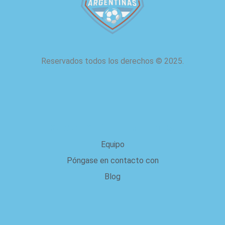
Reservados todos los derechos
©
2025.
acerca de nosotros
Equipo
Póngase en contacto con
Blog