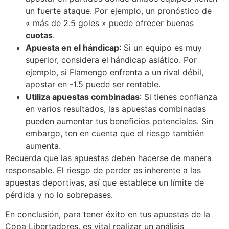
un fuerte ataque. Por ejemplo, un pronóstico de
« más de 2.5 goles » puede ofrecer buenas
cuotas
.
Apuesta en el hándicap
: Si un equipo es muy
superior, considera el hándicap asiático. Por
ejemplo, si Flamengo enfrenta a un rival débil,
apostar en -1.5 puede ser rentable.
Utiliza apuestas combinadas
: Si tienes confianza
en varios resultados, las apuestas combinadas
pueden aumentar tus beneficios potenciales. Sin
embargo, ten en cuenta que el riesgo también
aumenta.
Recuerda que las apuestas deben hacerse de manera
responsable. El riesgo de perder es inherente a las
apuestas deportivas, así que establece un límite de
pérdida y no lo sobrepases.
En conclusión, para tener éxito en tus apuestas de la
Copa Libertadores, es vital realizar un análisis