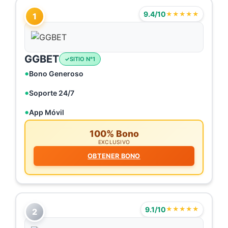
9.4/10
★★★★★
1
GGBET
SITIO N°1
Bono Generoso
Soporte 24/7
App Móvil
100% Bono
EXCLUSIVO
OBTENER BONO
9.1/10
★★★★★
2