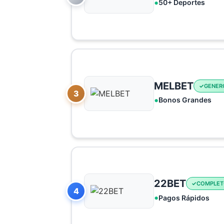
50+ Deportes
MELBET
GENER
3
Bonos Grandes
22BET
COMPLE
4
Pagos Rápidos