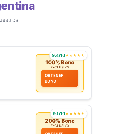
gentina
uestros
9.4/10
★★★★★
100% Bono
EXCLUSIVO
OBTENER
BONO
9.1/10
★★★★★
200% Bono
EXCLUSIVO
OBTENER