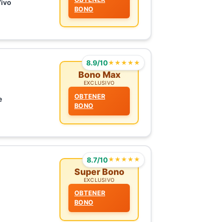
Vivo
BONO
8.9/10
★★★★★
Bono Max
EXCLUSIVO
OBTENER
e
BONO
8.7/10
★★★★★
Super Bono
EXCLUSIVO
OBTENER
BONO