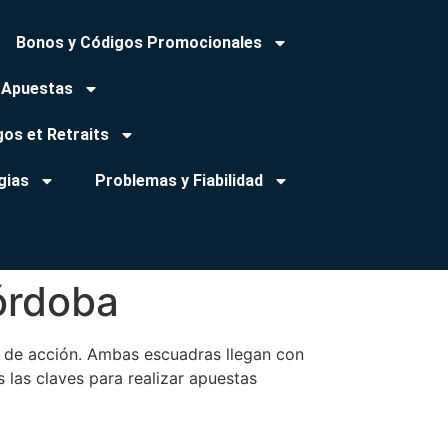
Bonos y Códigos Promocionales
 Apuestas
os et Retraits
gias
Problemas y Fiabilidad
órdoba
o de acción. Ambas escuadras llegan con
 las claves para realizar apuestas