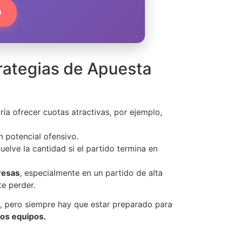
O
trategias de Apuesta
ría ofrecer cuotas atractivas, por ejemplo,
 potencial ofensivo.
elve la cantidad si el partido termina en
resas
, especialmente en un partido de alta
e perder.
to, pero siempre hay que estar preparado para
bos equipos.