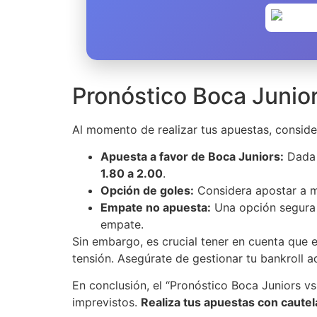
Pronóstico Boca Junior
Al momento de realizar tus apuestas, conside
Apuesta a favor de Boca Juniors:
Dada s
1.80 a 2.00
.
Opción de goles:
Considera apostar a má
Empate no apuesta:
Una opción segura e
empate.
Sin embargo, es crucial tener en cuenta que e
tensión. Asegúrate de gestionar tu bankroll 
En conclusión, el “Pronóstico Boca Juniors v
imprevistos.
Realiza tus apuestas con caute