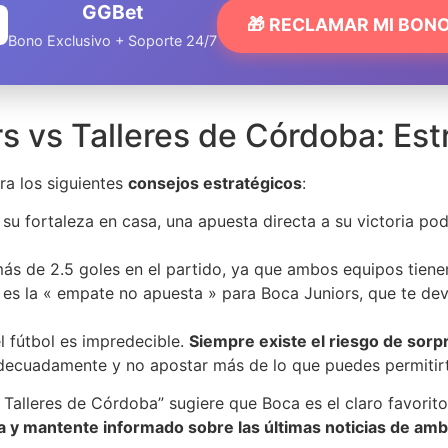
GGBet
🎁 RECLAMAR MI BON
Bono Exclusivo + Soporte 24/7
s vs Talleres de Córdoba: Es
ra los siguientes
consejos estratégicos
:
u fortaleza en casa, una apuesta directa a su victoria pod
s de 2.5 goles en el partido, ya que ambos equipos tienen
s la « empate no apuesta » para Boca Juniors, que te devu
l fútbol es impredecible.
Siempre existe el riesgo de sorp
adecuadamente y no apostar más de lo que puedes permitirt
s Talleres de Córdoba” sugiere que Boca es el claro favori
la y mantente informado sobre las últimas noticias de am