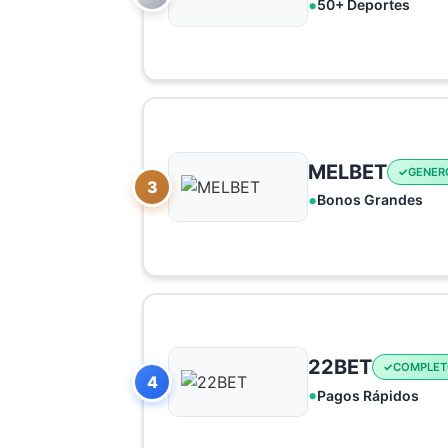
50+ Deportes
MELBET
GENER
3
Bonos Grandes
22BET
COMPLE
4
Pagos Rápidos