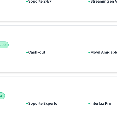
Soporte 24/7
Streaming en 
OSO
Cash-out
Móvil Amigabl
TO
Soporte Experto
Interfaz Pro