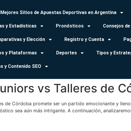
 Mejores Sitios de Apuestas Deportivas en Argentina
as y Estadísticas
Pronósticos
Consejos de
parativas y Elección
Registro y Cuenta
Pag
ios y Plataformas
Deportes
Tipos y Estrate
as y Contenido SEO
uniors vs Talleres de C
eres de Córdoba promete ser un partido emocionante y llen
óstico sea aún más intrigante. A continuación, analizaremos