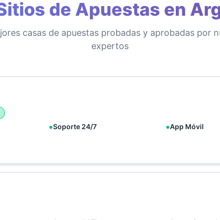
Sitios de Apuestas en Ar
jores casas de apuestas probadas y aprobadas por n
expertos
Soporte 24/7
App Móvil