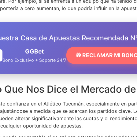
ra. Por ejemplo, si se enfrenta a un equipo que ha tenido d
rtería a cero aumentan, lo que podría influir en la apuest
uestra Casa de Apuestas Recomendada N
GGBet
🎁 RECLAMAR MI BON
Bono Exclusivo + Soporte 24/7
o Que Nos Dice el Mercado d
te confianza en el Atlético Tucumán, especialmente en par
ajustándose a medida que se acercan los partidos clave. L
ueden alterar significativamente las cuotas y el rendimien
r cualquier oportunidad de apuestas.