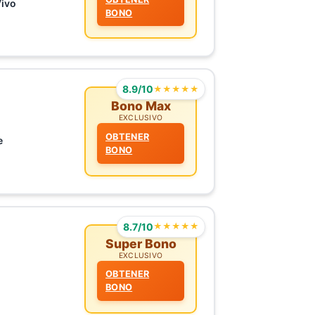
Vivo
BONO
8.9/10
★★★★★
Bono Max
EXCLUSIVO
OBTENER
e
BONO
8.7/10
★★★★★
Super Bono
EXCLUSIVO
OBTENER
BONO