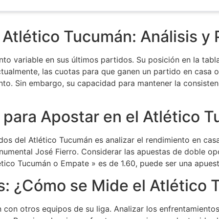
Atlético Tucumán: Análisis y 
o variable en sus últimos partidos. Su posición en la tabla
tualmente, las cuotas para que ganen un partido en casa os
nto. Sin embargo, su capacidad para mantener la consisten
 para Apostar en el Atlético 
dos del Atlético Tucumán es analizar el rendimiento en casa
umental José Fierro. Considerar las apuestas de doble op
tlético Tucumán o Empate » es de 1.60, puede ser una apuest
s: ¿Cómo se Mide el Atlético
con otros equipos de su liga. Analizar los enfrentamientos