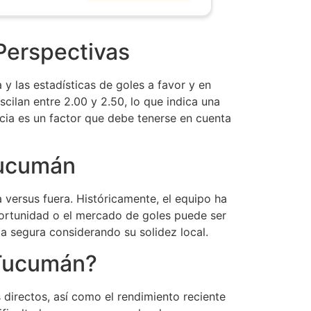
Perspectivas
 y las estadísticas de goles a favor y en
cilan entre 2.00 y 2.50, lo que indica una
cia es un factor que debe tenerse en cuenta
Tucumán
 versus fuera. Históricamente, el equipo ha
ortunidad o el mercado de goles puede ser
a segura considerando su solidez local.
 Tucumán?
 directos, así como el rendimiento reciente