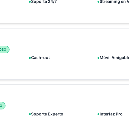
Soporte 24/7
Streaming en 
OSO
Cash-out
Móvil Amigabl
TO
Soporte Experto
Interfaz Pro