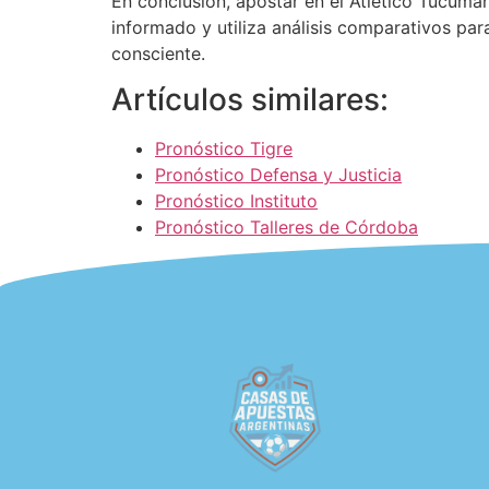
En conclusión, apostar en el Atlético Tucumán
informado y utiliza análisis comparativos pa
consciente.
Artículos similares:
Pronóstico Tigre
Pronóstico Defensa y Justicia
Pronóstico Instituto
Pronóstico Talleres de Córdoba
ac
no