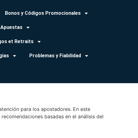
Bonos y Códigos Promocionales
 Apuestas
os et Retraits
gias
Problemas y Fiabilidad
atención para los apostadores. En este
 recomendaciones basadas en el análisis del