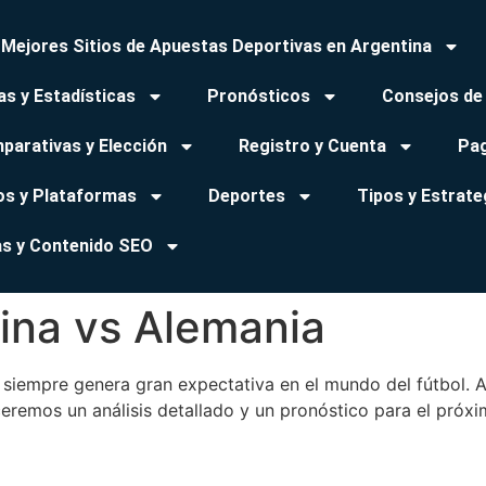
 Mejores Sitios de Apuestas Deportivas en Argentina
as y Estadísticas
Pronósticos
Consejos de
parativas y Elección
Registro y Cuenta
Pag
ios y Plataformas
Deportes
Tipos y Estrate
as y Contenido SEO
ina vs Alemania
 siempre genera gran expectativa en el mundo del fútbol. A
eceremos un análisis detallado y un pronóstico para el próx