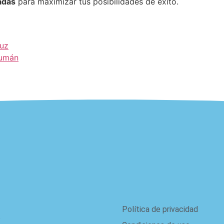
adas
para maximizar tus posibilidades de éxito.
ruz
cumán
erca de
Legal
sotros
Política de privacidad
o