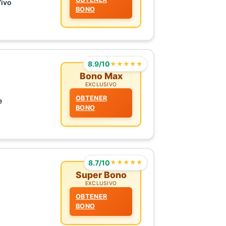
Vivo
BONO
8.9/10
★★★★★
Bono Max
EXCLUSIVO
OBTENER
e
BONO
8.7/10
★★★★★
Super Bono
EXCLUSIVO
OBTENER
BONO