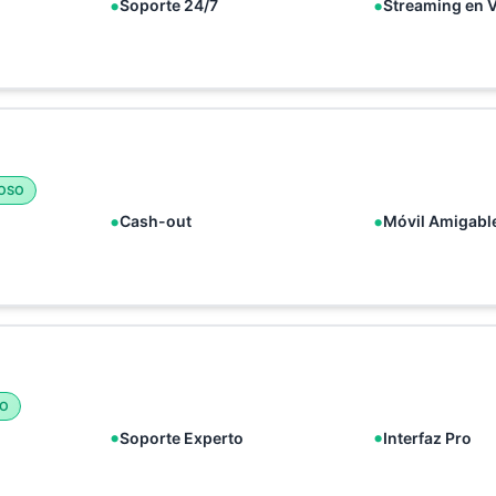
Soporte 24/7
Streaming en 
OSO
Cash-out
Móvil Amigabl
TO
Soporte Experto
Interfaz Pro