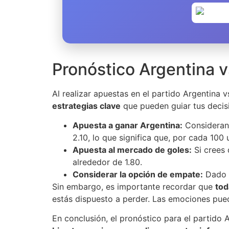
Pronóstico Argentina v
Al realizar apuestas en el partido Argentina 
estrategias clave
que pueden guiar tus decis
Apuesta a ganar Argentina:
Considerand
2.10, lo que significa que, por cada 100
Apuesta al mercado de goles:
Si crees 
alrededor de 1.80.
Considerar la opción de empate:
Dado e
Sin embargo, es importante recordar que
tod
estás dispuesto a perder. Las emociones pued
En conclusión, el pronóstico para el partido 