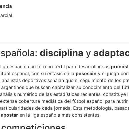
encia
arcial
 española:
disciplina
y
adaptac
iga española un terreno fértil para desarrollar sus
pronóst
útbol español, con su énfasis en la
posesión
y el juego com
 analistas deportivos señalan que el seguimiento de los p
 argentinos que buscan capitalizar su conocimiento del fút
álisis numérico de las estadísticas recientes, constituye 
xtensa cobertura mediática del fútbol español para nutrir
rticularidades de cada jornada. Esta metodología, basada e
 apostar
en la liga española más consistentes.
s competiciones