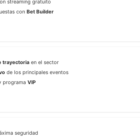
on streaming gratuito
puestas con
Bet Builder
 trayectoria
en el sector
vo
de los principales eventos
 y programa
VIP
xima seguridad