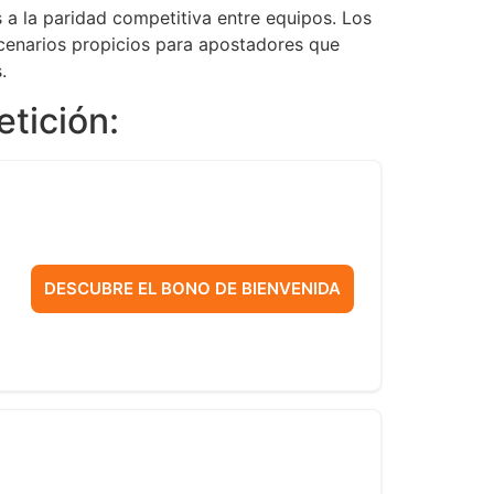
a la paridad competitiva entre equipos. Los
scenarios propicios para apostadores que
.
etición:
DESCUBRE EL BONO DE BIENVENIDA