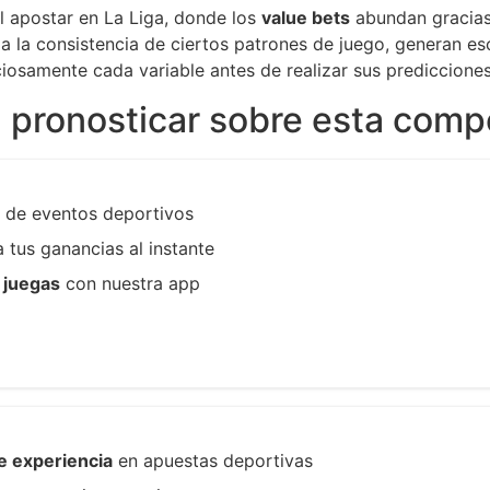
l apostar en La Liga, donde los
value bets
abundan gracias 
a la consistencia de ciertos patrones de juego, generan e
ciosamente cada variable antes de realizar sus predicciones
a pronosticar sobre esta comp
de eventos deportivos
a tus ganancias al instante
 juegas
con nuestra app
e experiencia
en apuestas deportivas