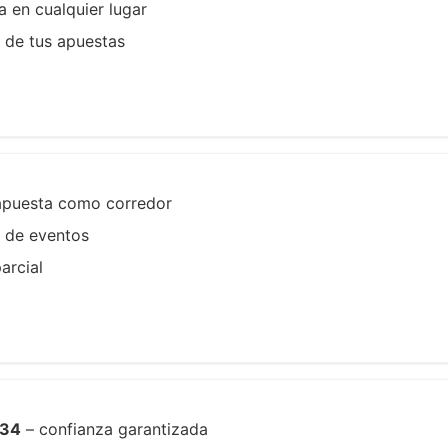
 en cualquier lugar
de tus apuestas
puesta como corredor
de eventos
arcial
934
– confianza garantizada