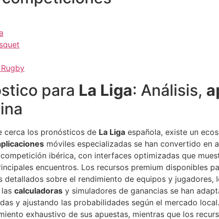
a
ásquet
e Rugby
stico para
La Liga
: Análisis,
a
ina
e cerca los pronósticos de
La Liga
española, existe un eco
aplicaciones
móviles especializadas se han convertido en a
 competición ibérica, con interfaces optimizadas que muest
incipales encuentros. Los recursos premium disponibles p
 detallados sobre el rendimiento de equipos y jugadores, l
 las
calculadoras
y simuladores de ganancias se han adapt
edas y ajustando las probabilidades según el mercado loca
imiento exhaustivo de sus apuestas, mientras que los recur