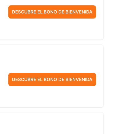
DESCUBRE EL BONO DE BIENVENIDA
DESCUBRE EL BONO DE BIENVENIDA