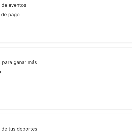
de eventos
s de pago
s
para ganar más
a
de tus deportes