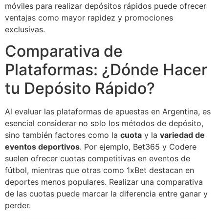
móviles para realizar depósitos rápidos puede ofrecer
ventajas como mayor rapidez y promociones
exclusivas.
Comparativa de
Plataformas: ¿Dónde Hacer
tu Depósito Rápido?
Al evaluar las plataformas de apuestas en Argentina, es
esencial considerar no solo los métodos de depósito,
sino también factores como la
cuota
y la
variedad de
eventos deportivos
. Por ejemplo, Bet365 y Codere
suelen ofrecer cuotas competitivas en eventos de
fútbol, mientras que otras como 1xBet destacan en
deportes menos populares. Realizar una comparativa
de las cuotas puede marcar la diferencia entre ganar y
perder.