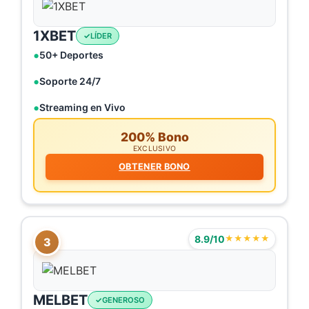
1XBET
LÍDER
50+ Deportes
Soporte 24/7
Streaming en Vivo
200% Bono
EXCLUSIVO
OBTENER BONO
8.9/10
★★★★★
3
MELBET
GENEROSO