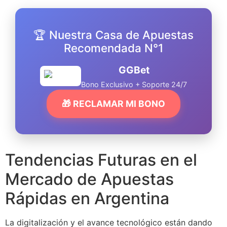
🏆 Nuestra Casa de Apuestas
Recomendada N°1
GGBet
Bono Exclusivo + Soporte 24/7
🎁 RECLAMAR MI BONO
Tendencias Futuras en el
Mercado de Apuestas
Rápidas en Argentina
La digitalización y el avance tecnológico están dando