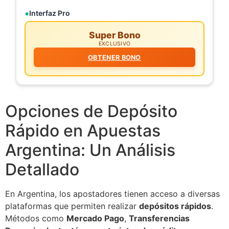
Interfaz Pro
Super Bono
EXCLUSIVO
OBTENER BONO
Opciones de Depósito
Rápido en Apuestas
Argentina: Un Análisis
Detallado
En Argentina, los apostadores tienen acceso a diversas
plataformas que permiten realizar
depósitos rápidos
.
Métodos como
Mercado Pago
,
Transferencias