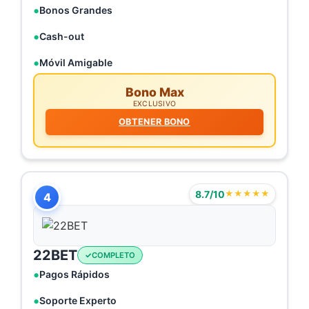
Bonos Grandes
Cash-out
Móvil Amigable
Bono Max
EXCLUSIVO
OBTENER BONO
8.7/10
★★★★★
4
22BET
COMPLETO
Pagos Rápidos
Soporte Experto