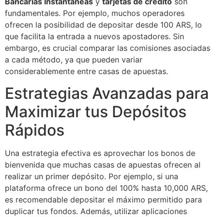
Bancarias Instantáneas
y
tarjetas de crédito
son
fundamentales. Por ejemplo, muchos operadores
ofrecen la posibilidad de depositar desde 100 ARS, lo
que facilita la entrada a nuevos apostadores. Sin
embargo, es crucial comparar las comisiones asociadas
a cada método, ya que pueden variar
considerablemente entre casas de apuestas.
Estrategias Avanzadas para
Maximizar tus Depósitos
Rápidos
Una estrategia efectiva es aprovechar los bonos de
bienvenida que muchas casas de apuestas ofrecen al
realizar un primer depósito. Por ejemplo, si una
plataforma ofrece un bono del 100% hasta 10,000 ARS,
es recomendable depositar el máximo permitido para
duplicar tus fondos. Además, utilizar aplicaciones