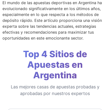
El mundo de las apuestas deportivas en Argentina ha
evolucionado significativamente en los últimos años,
especialmente en lo que respecta a los métodos de
depósito rápido. Este artículo proporciona una visión
experta sobre las tendencias actuales, estrategias
efectivas y recomendaciones para maximizar tus
oportunidades en este emocionante sector.
Top 4 Sitios de
Apuestas en
Argentina
Las mejores casas de apuestas probadas y
aprobadas por nuestros expertos