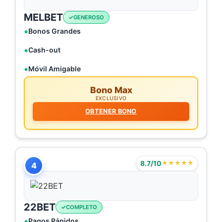
MELBET
GENEROSO
Bonos Grandes
Cash-out
Móvil Amigable
Bono Max
EXCLUSIVO
OBTENER BONO
8.7/10
★★★★★
4
22BET
COMPLETO
Pagos Rápidos