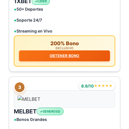
1XBET
LÍDER
50+ Deportes
Soporte 24/7
Streaming en Vivo
200% Bono
EXCLUSIVO
OBTENER BONO
8.9/10
★★★★★
3
MELBET
GENEROSO
Bonos Grandes