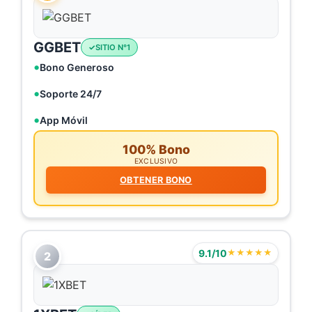
GGBET
SITIO N°1
Bono Generoso
Soporte 24/7
App Móvil
100% Bono
EXCLUSIVO
OBTENER BONO
9.1/10
★★★★★
2