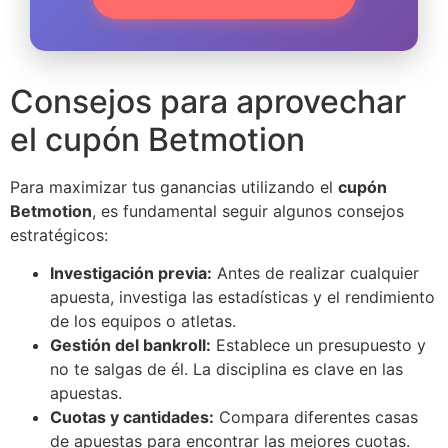
Consejos para aprovechar
el cupón Betmotion
Para maximizar tus ganancias utilizando el
cupón
Betmotion
, es fundamental seguir algunos consejos
estratégicos:
Investigación previa:
Antes de realizar cualquier
apuesta, investiga las estadísticas y el rendimiento
de los equipos o atletas.
Gestión del bankroll:
Establece un presupuesto y
no te salgas de él. La disciplina es clave en las
apuestas.
Cuotas y cantidades:
Compara diferentes casas
de apuestas para encontrar las mejores cuotas.