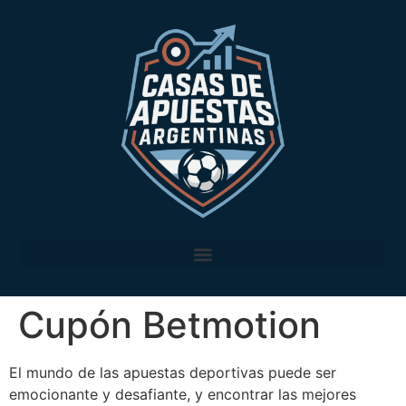
Cupón Betmotion
El mundo de las apuestas deportivas puede ser
emocionante y desafiante, y encontrar las mejores