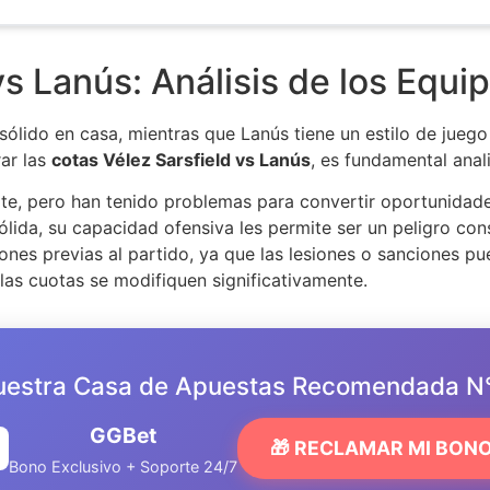
vs Lanús: Análisis de los Equi
sólido en casa, mientras que Lanús tiene un estilo de jue
rar las
cotas Vélez Sarsfield vs Lanús
, es fundamental anali
te, pero han tenido problemas para convertir oportunidade
ida, su capacidad ofensiva les permite ser un peligro cons
nes previas al partido, ya que las lesiones o sanciones pue
 las cuotas se modifiquen significativamente.
uestra Casa de Apuestas Recomendada N
GGBet
🎁 RECLAMAR MI BON
Bono Exclusivo + Soporte 24/7