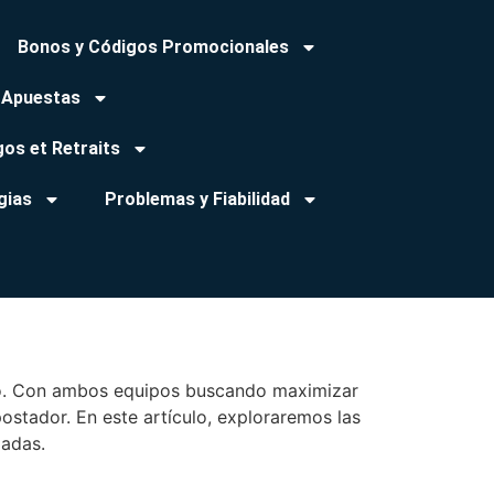
Bonos y Códigos Promocionales
 Apuestas
os et Retraits
gias
Problemas y Fiabilidad
ino. Con ambos equipos buscando maximizar
ostador. En este artículo, exploraremos las
madas.