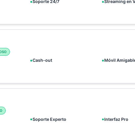
Soporte 24/7
Streaming en 
OSO
Cash-out
Móvil Amigabl
TO
Soporte Experto
Interfaz Pro