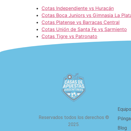
Cotas Independiente vs Huracán
Cotas Boca Juniors vs Gimnasia La Plat
Cotas Platense vs Barracas Central
Cotas Unión de Santa Fe vs Sarmiento
Cotas Tigre vs Patronato
ac
no
Equip
Reservados todos los derechos
©
Pónga
2025.
Blog