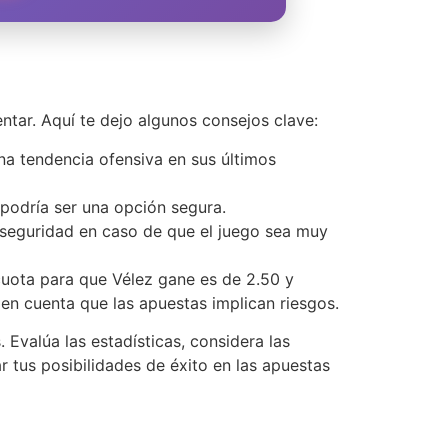
ntar. Aquí te dejo algunos consejos clave:
a tendencia ofensiva en sus últimos
podría ser una opción segura.
seguridad en caso de que el juego sea muy
 cuota para que Vélez gane es de 2.50 y
en cuenta que las apuestas implican riesgos.
Evalúa las estadísticas, considera las
r tus posibilidades de éxito en las apuestas