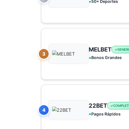
50+ Deportes
MELBET
GENER
3
Bonos Grandes
22BET
COMPLE
4
Pagos Rápidos