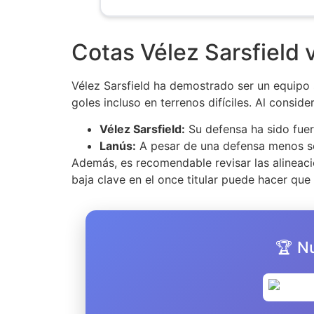
Cotas Vélez Sarsfield 
Vélez Sarsfield ha demostrado ser un equipo 
goles incluso en terrenos difíciles. Al conside
Vélez Sarsfield:
Su defensa ha sido fuer
Lanús:
A pesar de una defensa menos sól
Además, es recomendable revisar las alineacio
baja clave en el once titular puede hacer que
🏆 N