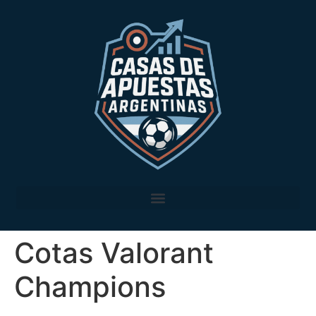
Cotas Valorant
Champions