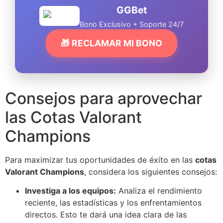
GGBet
Bono Exclusivo + Soporte 24/7
🎁 RECLAMAR MI BONO
Consejos para aprovechar
las Cotas Valorant
Champions
Para maximizar tus oportunidades de éxito en las
cotas
Valorant Champions
, considera los siguientes consejos:
Investiga a los equipos:
Analiza el rendimiento
reciente, las estadísticas y los enfrentamientos
directos. Esto te dará una idea clara de las