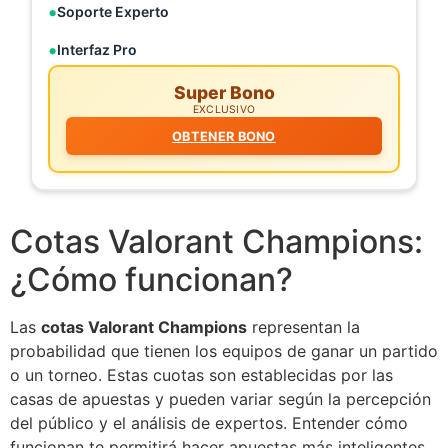
Soporte Experto
Interfaz Pro
Super Bono
EXCLUSIVO
OBTENER BONO
Cotas Valorant Champions:
¿Cómo funcionan?
Las
cotas Valorant Champions
representan la
probabilidad que tienen los equipos de ganar un partido
o un torneo. Estas cuotas son establecidas por las
casas de apuestas y pueden variar según la percepción
del público y el análisis de expertos. Entender cómo
funcionan te permitirá hacer apuestas más inteligentes.