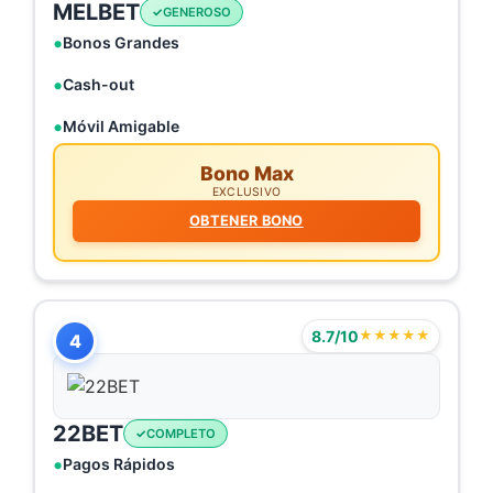
MELBET
GENEROSO
Bonos Grandes
Cash-out
Móvil Amigable
Bono Max
EXCLUSIVO
OBTENER BONO
8.7/10
★★★★★
4
22BET
COMPLETO
Pagos Rápidos