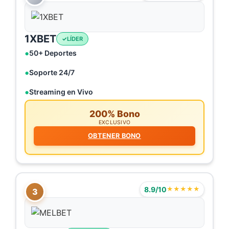
1XBET
LÍDER
50+ Deportes
Soporte 24/7
Streaming en Vivo
200% Bono
EXCLUSIVO
OBTENER BONO
8.9/10
★★★★★
3