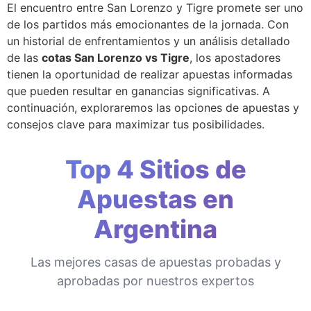
El encuentro entre San Lorenzo y Tigre promete ser uno
de los partidos más emocionantes de la jornada. Con
un historial de enfrentamientos y un análisis detallado
de las
cotas San Lorenzo vs Tigre
, los apostadores
tienen la oportunidad de realizar apuestas informadas
que pueden resultar en ganancias significativas. A
continuación, exploraremos las opciones de apuestas y
consejos clave para maximizar tus posibilidades.
Top 4 Sitios de
Apuestas en
Argentina
Las mejores casas de apuestas probadas y
aprobadas por nuestros expertos