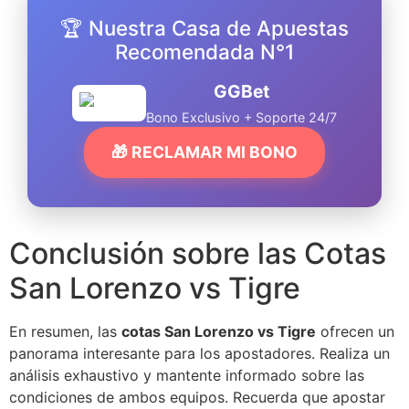
🏆 Nuestra Casa de Apuestas
Recomendada N°1
GGBet
Bono Exclusivo + Soporte 24/7
🎁 RECLAMAR MI BONO
Conclusión sobre las Cotas
San Lorenzo vs Tigre
En resumen, las
cotas San Lorenzo vs Tigre
ofrecen un
panorama interesante para los apostadores. Realiza un
análisis exhaustivo y mantente informado sobre las
condiciones de ambos equipos. Recuerda que apostar