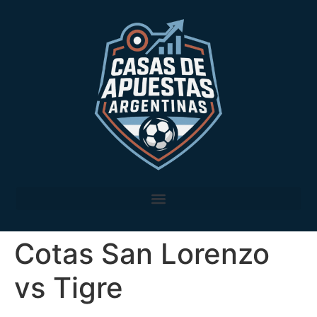
Cotas San Lorenzo
vs Tigre