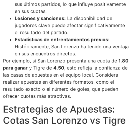
sus últimos partidos, lo que influye positivamente
en sus cuotas.
Lesiones y sanciones:
La disponibilidad de
jugadores clave puede afectar significativamente
el resultado del partido.
Estadísticas de enfrentamientos previos:
Históricamente, San Lorenzo ha tenido una ventaja
en sus encuentros directos.
Por ejemplo, si San Lorenzo presenta una cuota de
1.80
para ganar
y Tigre de
4.50
, esto refleja la confianza de
las casas de apuestas en el equipo local. Considera
realizar apuestas en diferentes formatos, como el
resultado exacto o el número de goles, que pueden
ofrecer cuotas más atractivas.
Estrategias de Apuestas:
Cotas San Lorenzo vs Tigre