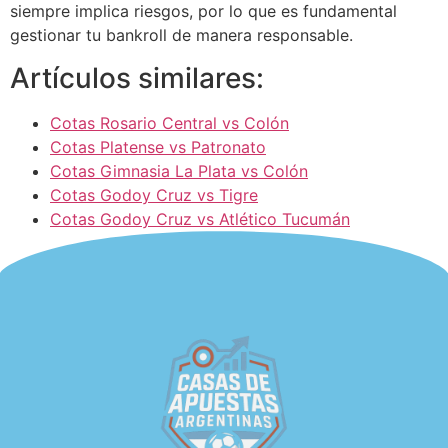
siempre implica riesgos, por lo que es fundamental
gestionar tu bankroll de manera responsable.
Artículos similares:
Cotas Rosario Central vs Colón
Cotas Platense vs Patronato
Cotas Gimnasia La Plata vs Colón
Cotas Godoy Cruz vs Tigre
Cotas Godoy Cruz vs Atlético Tucumán