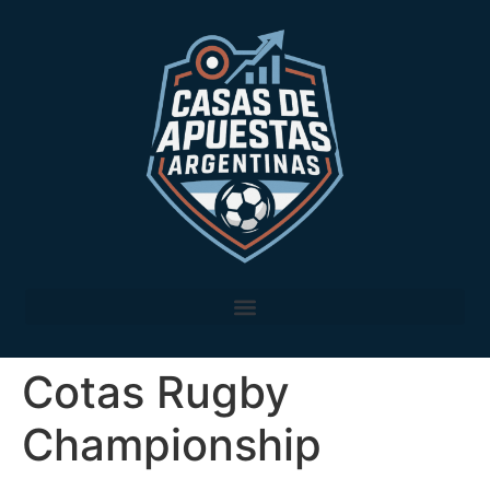
Cotas Rugby
Championship