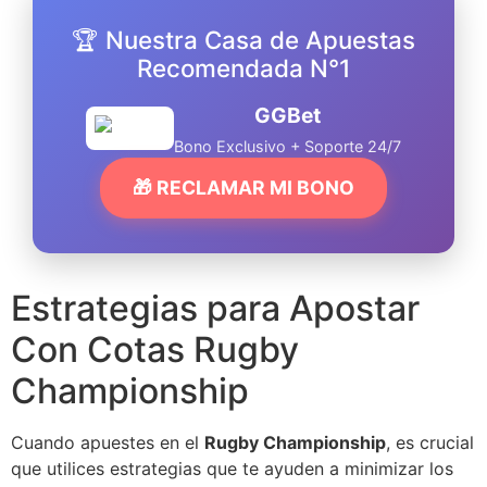
🏆 Nuestra Casa de Apuestas
Recomendada N°1
GGBet
Bono Exclusivo + Soporte 24/7
🎁 RECLAMAR MI BONO
Estrategias para Apostar
Con Cotas Rugby
Championship
Cuando apuestes en el
Rugby Championship
, es crucial
que utilices estrategias que te ayuden a minimizar los