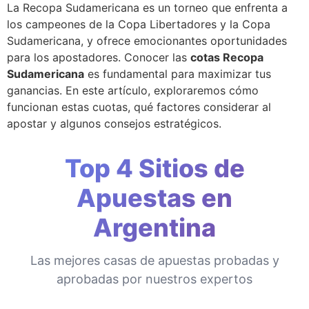
La Recopa Sudamericana es un torneo que enfrenta a
los campeones de la Copa Libertadores y la Copa
Sudamericana, y ofrece emocionantes oportunidades
para los apostadores. Conocer las
cotas Recopa
Sudamericana
es fundamental para maximizar tus
ganancias. En este artículo, exploraremos cómo
funcionan estas cuotas, qué factores considerar al
apostar y algunos consejos estratégicos.
Top 4 Sitios de
Apuestas en
Argentina
Las mejores casas de apuestas probadas y
aprobadas por nuestros expertos