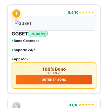
9.4/10
★★★★★
1
GGBET
SITIO N°1
Bono Generoso
Soporte 24/7
App Móvil
100% Bono
EXCLUSIVO
OBTENER BONO
9.1/10
★★★★★
2