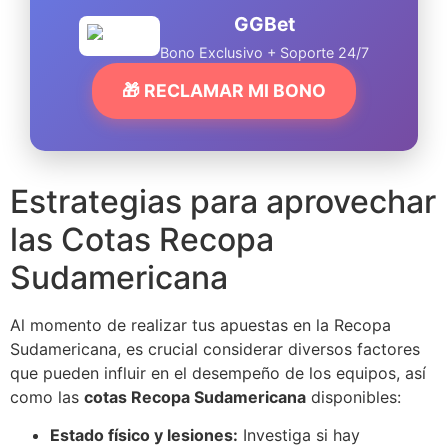
GGBet
Bono Exclusivo + Soporte 24/7
🎁 RECLAMAR MI BONO
Estrategias para aprovechar
las Cotas Recopa
Sudamericana
Al momento de realizar tus apuestas en la Recopa
Sudamericana, es crucial considerar diversos factores
que pueden influir en el desempeño de los equipos, así
como las
cotas Recopa Sudamericana
disponibles:
Estado físico y lesiones:
Investiga si hay