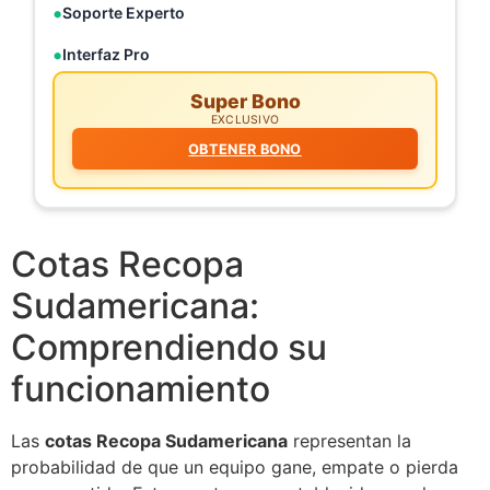
Soporte Experto
Interfaz Pro
Super Bono
EXCLUSIVO
OBTENER BONO
Cotas Recopa
Sudamericana:
Comprendiendo su
funcionamiento
Las
cotas Recopa Sudamericana
representan la
probabilidad de que un equipo gane, empate o pierda