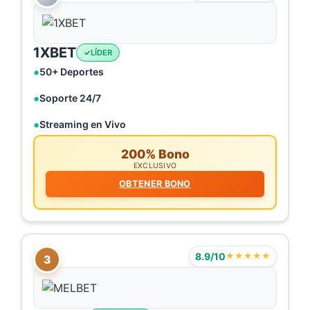
1XBET
LÍDER
50+ Deportes
Soporte 24/7
Streaming en Vivo
200% Bono
EXCLUSIVO
OBTENER BONO
8.9/10
★★★★★
3