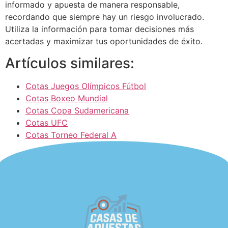
informado y apuesta de manera responsable,
recordando que siempre hay un riesgo involucrado.
Utiliza la información para tomar decisiones más
acertadas y maximizar tus oportunidades de éxito.
Artículos similares:
Cotas Juegos Olímpicos Fútbol
Cotas Boxeo Mundial
Cotas Copa Sudamericana
Cotas UFC
Cotas Torneo Federal A