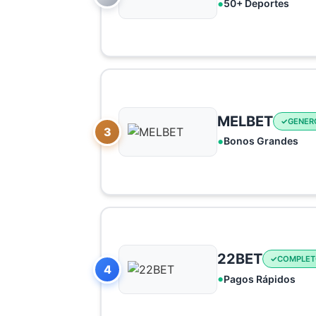
50+ Deportes
MELBET
GENER
3
Bonos Grandes
22BET
COMPLE
4
Pagos Rápidos