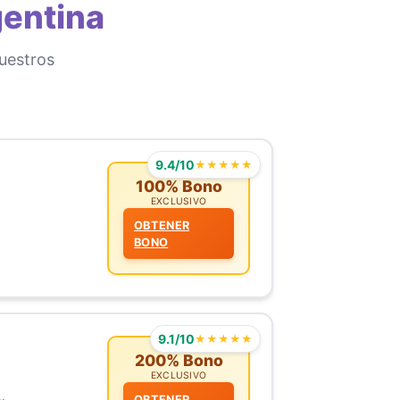
gentina
uestros
9.4/10
★★★★★
100% Bono
EXCLUSIVO
OBTENER
BONO
9.1/10
★★★★★
200% Bono
EXCLUSIVO
OBTENER