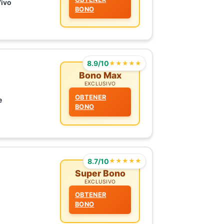
Vivo
BONO
8.9/10
★★★★★
Bono Max
EXCLUSIVO
OBTENER
e
BONO
8.7/10
★★★★★
Super Bono
EXCLUSIVO
OBTENER
BONO