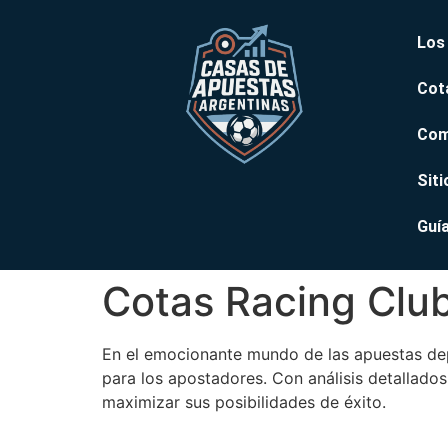
Los
Cot
Com
Sit
Guí
Cotas Racing Clu
En el emocionante mundo de las apuestas dep
para los apostadores. Con análisis detallado
maximizar sus posibilidades de éxito.