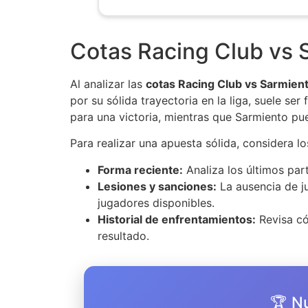
Cotas Racing Club vs S
Al analizar las
cotas Racing Club vs Sarmien
por su sólida trayectoria en la liga, suele se
para una victoria, mientras que Sarmiento p
Para realizar una apuesta sólida, considera lo
Forma reciente:
Analiza los últimos par
Lesiones y sanciones:
La ausencia de ju
jugadores disponibles.
Historial de enfrentamientos:
Revisa có
resultado.
🏆 N