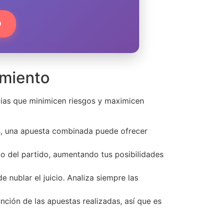
O
rmiento
egias que minimicen riesgos y maximicen
s, una apuesta combinada puede ofrecer
lo del partido, aumentando tus posibilidades
 nublar el juicio. Analiza siempre las
nción de las apuestas realizadas, así que es