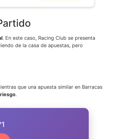
Partido
l
. En este caso, Racing Club se presenta
diendo de la casa de apuestas, pero
mientras que una apuesta similar en Barracas
 riesgo
.
°1