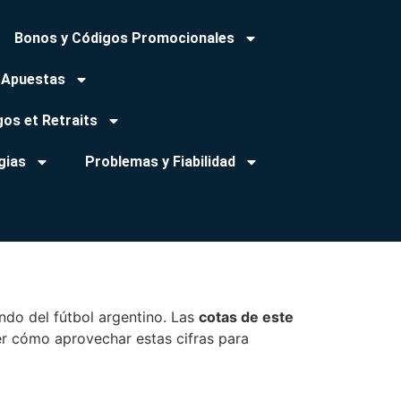
Bonos y Códigos Promocionales
 Apuestas
os et Retraits
gias
Problemas y Fiabilidad
ndo del fútbol argentino. Las
cotas de este
er cómo aprovechar estas cifras para