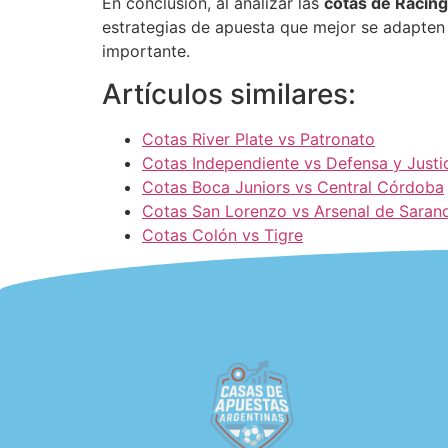
En conclusión, al analizar las
cotas de Racing
estrategias de apuesta que mejor se adapten 
importante.
Artículos similares:
Cotas River Plate vs Patronato
Cotas Independiente vs Defensa y Justi
Cotas Boca Juniors vs Central Córdoba
Cotas San Lorenzo vs Arsenal de Sarand
Cotas Colón vs Tigre
ac