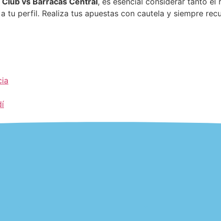
 Club vs Barracas Central
, es esencial considerar tanto e
a tu perfil. Realiza tus apuestas con cautela y siempre rec
cia
í
erca de
Legal