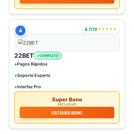
8.7/10
★★★★★
4
22BET
COMPLETO
Pagos Rápidos
Soporte Experto
Interfaz Pro
Super Bono
EXCLUSIVO
OBTENER BONO