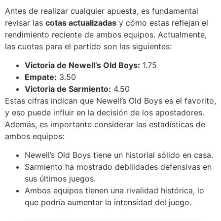
Antes de realizar cualquier apuesta, es fundamental
revisar las
cotas actualizadas
y cómo estas reflejan el
rendimiento reciente de ambos equipos. Actualmente,
las cuotas para el partido son las siguientes:
Victoria de Newell’s Old Boys:
1.75
Empate:
3.50
Victoria de Sarmiento:
4.50
Estas cifras indican que Newell’s Old Boys es el favorito,
y eso puede influir en la decisión de los apostadores.
Además, es importante considerar las estadísticas de
ambos equipos:
Newell’s Old Boys tiene un historial sólido en casa.
Sarmiento ha mostrado debilidades defensivas en
sus últimos juegos.
Ambos equipos tienen una rivalidad histórica, lo
que podría aumentar la intensidad del juego.