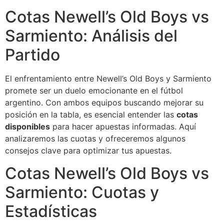
Cotas Newell’s Old Boys vs
Sarmiento: Análisis del
Partido
El enfrentamiento entre Newell’s Old Boys y Sarmiento
promete ser un duelo emocionante en el fútbol
argentino. Con ambos equipos buscando mejorar su
posición en la tabla, es esencial entender las
cotas
disponibles
para hacer apuestas informadas. Aquí
analizaremos las cuotas y ofreceremos algunos
consejos clave para optimizar tus apuestas.
Cotas Newell’s Old Boys vs
Sarmiento: Cuotas y
Estadísticas