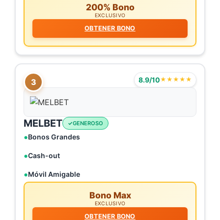
200% Bono
EXCLUSIVO
OBTENER BONO
8.9/10
★★★★★
3
MELBET
GENEROSO
Bonos Grandes
Cash-out
Móvil Amigable
Bono Max
EXCLUSIVO
OBTENER BONO