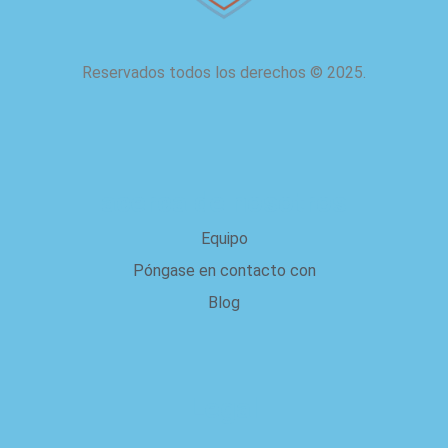
Reservados todos los derechos
©
2025.
acerca de nosotros
Equipo
Póngase en contacto con
Blog
Legal