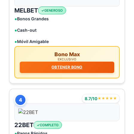
MELBET
GENEROSO
Bonos Grandes
Cash-out
Móvil Amigable
Bono Max
EXCLUSIVO
OBTENER BONO
8.7/10
★★★★★
4
22BET
COMPLETO
Pagos Rápidos