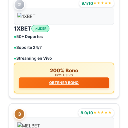
9.1/10
★★★★★
2
1XBET
LÍDER
50+ Deportes
Soporte 24/7
Streaming en Vivo
200% Bono
EXCLUSIVO
OBTENER BONO
8.9/10
★★★★★
3