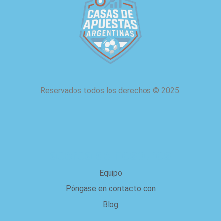
Reservados todos los derechos
©
2025.
acerca de nosotros
Equipo
Póngase en contacto con
Blog