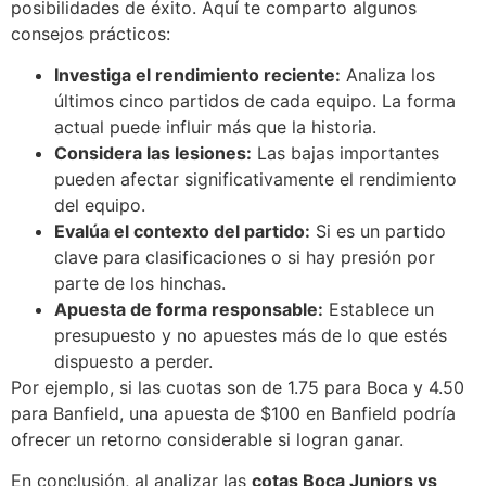
posibilidades de éxito. Aquí te comparto algunos
consejos prácticos:
Investiga el rendimiento reciente:
Analiza los
últimos cinco partidos de cada equipo. La forma
actual puede influir más que la historia.
Considera las lesiones:
Las bajas importantes
pueden afectar significativamente el rendimiento
del equipo.
Evalúa el contexto del partido:
Si es un partido
clave para clasificaciones o si hay presión por
parte de los hinchas.
Apuesta de forma responsable:
Establece un
presupuesto y no apuestes más de lo que estés
dispuesto a perder.
Por ejemplo, si las cuotas son de 1.75 para Boca y 4.50
para Banfield, una apuesta de $100 en Banfield podría
ofrecer un retorno considerable si logran ganar.
En conclusión, al analizar las
cotas Boca Juniors vs