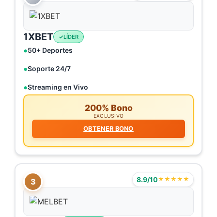
1XBET
LÍDER
50+ Deportes
Soporte 24/7
Streaming en Vivo
200% Bono
EXCLUSIVO
OBTENER BONO
8.9/10
★★★★★
3