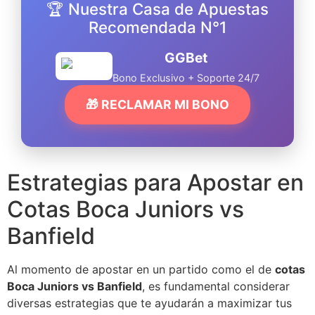
🏆 Nuestra Casa de Apuestas
Recomendada N°1
GGBet
Bono Exclusivo + Soporte 24/7
🎁 RECLAMAR MI BONO
Estrategias para Apostar en
Cotas Boca Juniors vs
Banfield
Al momento de apostar en un partido como el de
cotas
Boca Juniors vs Banfield
, es fundamental considerar
diversas estrategias que te ayudarán a maximizar tus