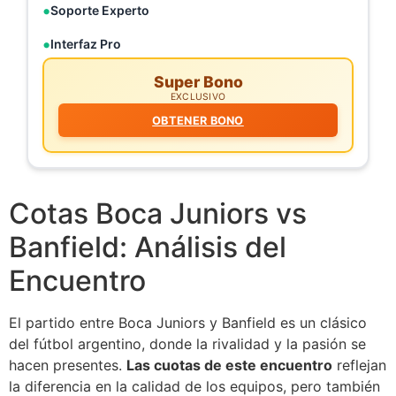
Soporte Experto
Interfaz Pro
Super Bono
EXCLUSIVO
OBTENER BONO
Cotas Boca Juniors vs
Banfield: Análisis del
Encuentro
El partido entre Boca Juniors y Banfield es un clásico
del fútbol argentino, donde la rivalidad y la pasión se
hacen presentes.
Las cuotas de este encuentro
reflejan
la diferencia en la calidad de los equipos, pero también