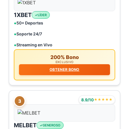
1XBET
LÍDER
50+ Deportes
Soporte 24/7
Streaming en Vivo
200% Bono
EXCLUSIVO
OBTENER BONO
8.9/10
★★★★★
3
MELBET
GENEROSO