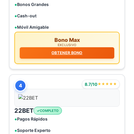
Bonos Grandes
Cash-out
Móvil Amigable
Bono Max
EXCLUSIVO
OBTENER BONO
8.7/10
★★★★★
4
22BET
COMPLETO
Pagos Rápidos
Soporte Experto