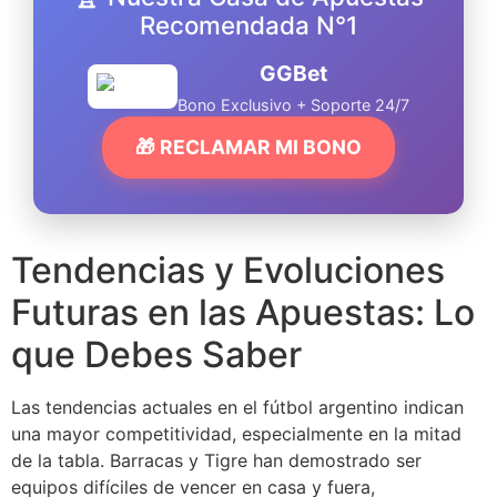
Recomendada N°1
GGBet
Bono Exclusivo + Soporte 24/7
🎁 RECLAMAR MI BONO
Tendencias y Evoluciones
Futuras en las Apuestas: Lo
que Debes Saber
Las tendencias actuales en el fútbol argentino indican
una mayor competitividad, especialmente en la mitad
de la tabla. Barracas y Tigre han demostrado ser
equipos difíciles de vencer en casa y fuera,