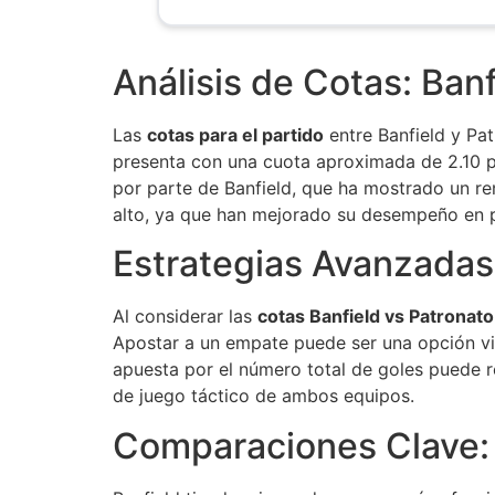
Análisis de Cotas: Ban
Las
cotas para el partido
entre Banfield y Pa
presenta con una cuota aproximada de 2.10 pa
por parte de Banfield, que ha mostrado un re
alto, ya que han mejorado su desempeño en p
Estrategias Avanzadas 
Al considerar las
cotas Banfield vs Patronato
Apostar a un empate puede ser una opción vi
apuesta por el número total de goles puede re
de juego táctico de ambos equipos.
Comparaciones Clave: 