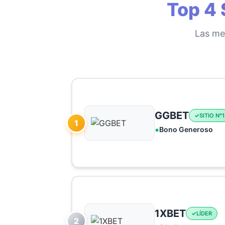
Top 4 
Las me
GGBET
SITIO N°1
1
Bono Generoso
1XBET
LÍDER
2