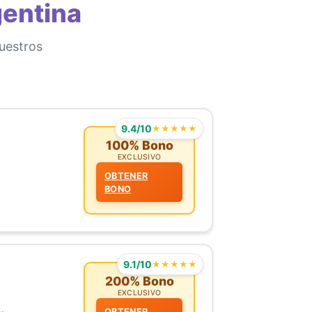
gentina
uestros
9.4/10
★★★★★
100% Bono
EXCLUSIVO
OBTENER
BONO
9.1/10
★★★★★
200% Bono
EXCLUSIVO
OBTENER