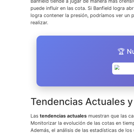
Banfield tiende a jugar de manera más ofensi
puede influir en las cota. Si Banfield logra 
logra contener la presión, podríamos ver un 
realizar.
🏆 N
Tendencias Actuales y
Las
tendencias actuales
muestran que las cas
Monitorizar la evolución de las cotas en tie
Además, el análisis de las estadísticas de l