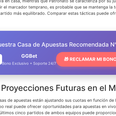
va en casa, mientras que Patronato se caracteriza por su j
abrir el marcador temprano, es probable que se mantenga la 
partido más equilibrado. Comparar estas tácticas puede ofr
uestra Casa de Apuestas Recomendada N
GGBet
🎁 RECLAMAR MI BON
Bono Exclusivo + Soporte 24/7
 Proyecciones Futuras en el 
as de apuestas están ajustando sus cuotas en función de la
mpo real puede ofrecer oportunidades para apuestas en viv
os últimos cinco partidos de ambos equipos puede proporci