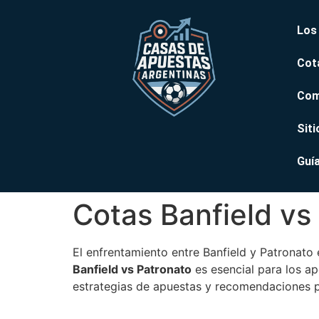
Los
Cot
Com
Sit
Guí
Cotas Banfield vs
El enfrentamiento entre Banfield y Patronato
Banfield vs Patronato
es esencial para los ap
estrategias de apuestas y recomendaciones p