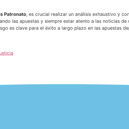
vs Patronato
, es crucial realizar un análisis exhaustivo y c
ando las apuestas y siempre estar atento a las noticias de ú
esgo es clave para el éxito a largo plazo en las apuestas de
sticia