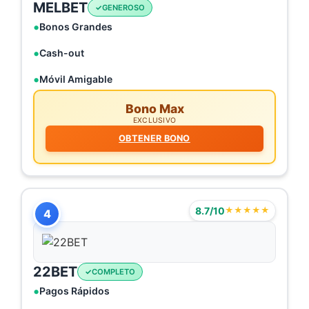
MELBET
GENEROSO
Bonos Grandes
Cash-out
Móvil Amigable
Bono Max
EXCLUSIVO
OBTENER BONO
8.7/10
★★★★★
4
22BET
COMPLETO
Pagos Rápidos