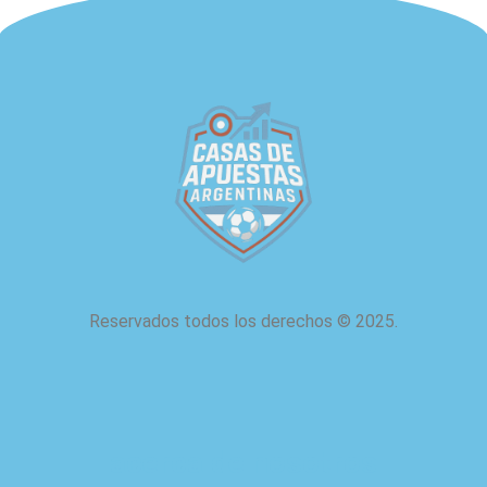
Reservados todos los derechos
©
2025.
acerca de nosotros