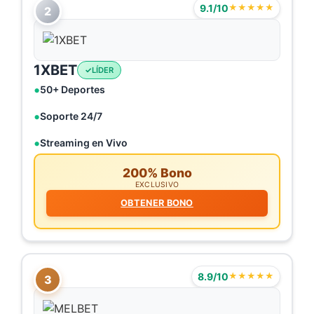
9.1/10
★★★★★
2
1XBET
LÍDER
50+ Deportes
Soporte 24/7
Streaming en Vivo
200% Bono
EXCLUSIVO
OBTENER BONO
8.9/10
★★★★★
3