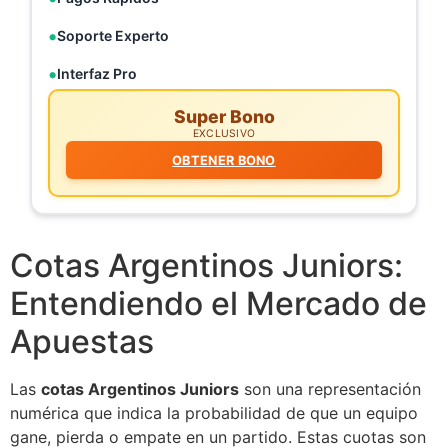
Soporte Experto
Interfaz Pro
Super Bono
EXCLUSIVO
OBTENER BONO
Cotas Argentinos Juniors:
Entendiendo el Mercado de
Apuestas
Las
cotas Argentinos Juniors
son una representación
numérica que indica la probabilidad de que un equipo
gane, pierda o empate en un partido. Estas cuotas son