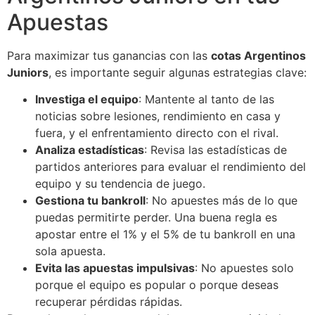
Apuestas
Para maximizar tus ganancias con las
cotas Argentinos
Juniors
, es importante seguir algunas estrategias clave:
Investiga el equipo
: Mantente al tanto de las
noticias sobre lesiones, rendimiento en casa y
fuera, y el enfrentamiento directo con el rival.
Analiza estadísticas
: Revisa las estadísticas de
partidos anteriores para evaluar el rendimiento del
equipo y su tendencia de juego.
Gestiona tu bankroll
: No apuestes más de lo que
puedas permitirte perder. Una buena regla es
apostar entre el 1% y el 5% de tu bankroll en una
sola apuesta.
Evita las apuestas impulsivas
: No apuestes solo
porque el equipo es popular o porque deseas
recuperar pérdidas rápidas.