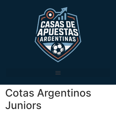
Cotas Argentinos
Juniors