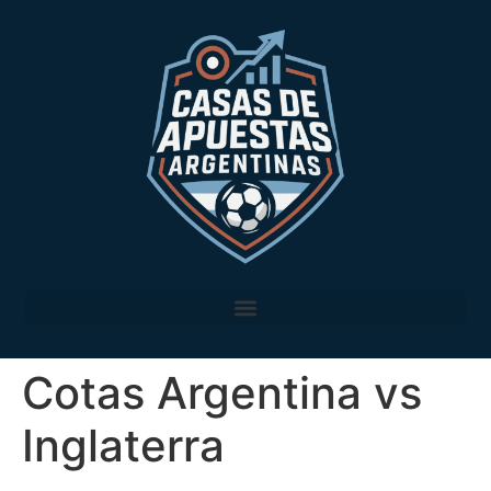
Cotas Argentina vs
Inglaterra