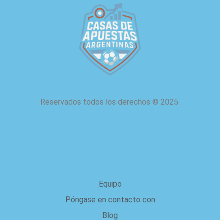
Reservados todos los derechos
©
2025.
acerca de nosotros
Equipo
Póngase en contacto con
Blog