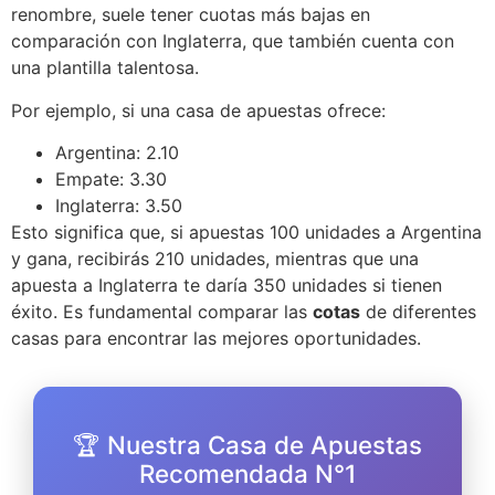
renombre, suele tener cuotas más bajas en
comparación con Inglaterra, que también cuenta con
una plantilla talentosa.
Por ejemplo, si una casa de apuestas ofrece:
Argentina: 2.10
Empate: 3.30
Inglaterra: 3.50
Esto significa que, si apuestas 100 unidades a Argentina
y gana, recibirás 210 unidades, mientras que una
apuesta a Inglaterra te daría 350 unidades si tienen
éxito. Es fundamental comparar las
cotas
de diferentes
casas para encontrar las mejores oportunidades.
🏆 Nuestra Casa de Apuestas
Recomendada N°1