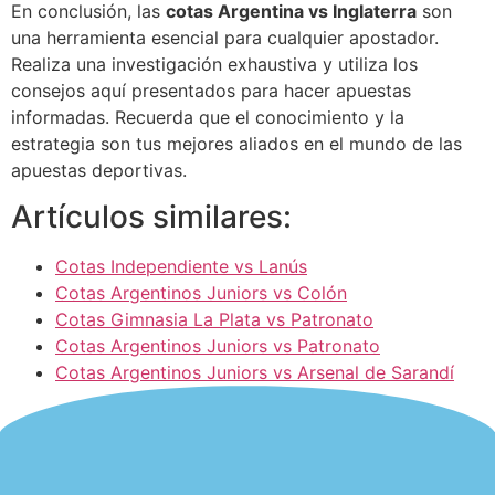
En conclusión, las
cotas Argentina vs Inglaterra
son
una herramienta esencial para cualquier apostador.
Realiza una investigación exhaustiva y utiliza los
consejos aquí presentados para hacer apuestas
informadas. Recuerda que el conocimiento y la
estrategia son tus mejores aliados en el mundo de las
apuestas deportivas.
Artículos similares:
Cotas Independiente vs Lanús
Cotas Argentinos Juniors vs Colón
Cotas Gimnasia La Plata vs Patronato
Cotas Argentinos Juniors vs Patronato
Cotas Argentinos Juniors vs Arsenal de Sarandí