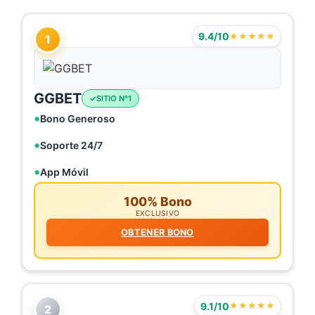
9.4/10
★★★★★
1
GGBET
SITIO N°1
Bono Generoso
Soporte 24/7
App Móvil
100% Bono
EXCLUSIVO
OBTENER BONO
9.1/10
★★★★★
2