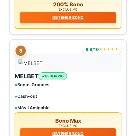
200% Bono
EXCLUSIVO
OBTENER BONO
8.9/10
★★★★★
3
MELBET
GENEROSO
Bonos Grandes
Cash-out
Móvil Amigable
Bono Max
EXCLUSIVO
OBTENER BONO