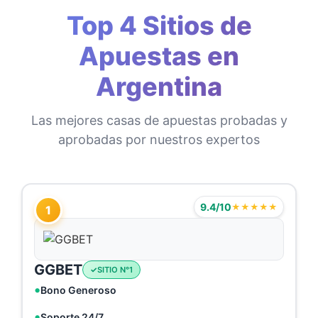
Top 4 Sitios de
Apuestas en
Argentina
Las mejores casas de apuestas probadas y
aprobadas por nuestros expertos
9.4/10
★★★★★
1
GGBET
SITIO N°1
Bono Generoso
Soporte 24/7