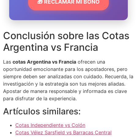
🎁 RECLAMAR MI BONO
Conclusión sobre las Cotas
Argentina vs Francia
Las
cotas Argentina vs Francia
ofrecen una
oportunidad emocionante para los apostadores, pero
siempre deben ser analizadas con cuidado. Recuerda, la
investigación y la estrategia son tus mejores aliadas.
Apostar de manera responsable y informada es clave
para disfrutar de la experiencia.
Artículos similares:
Cotas Independiente vs Colón
Cotas Vélez Sarsfield vs Barracas Central