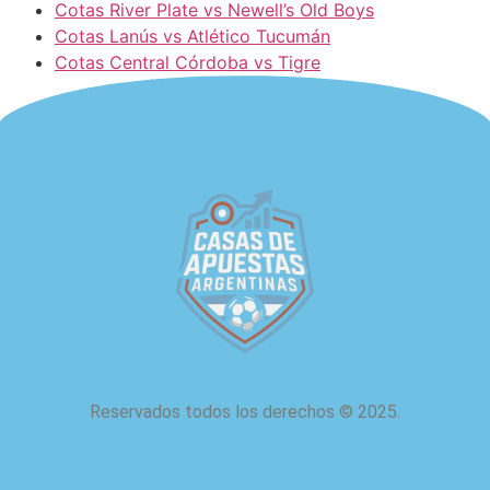
Cotas River Plate vs Newell’s Old Boys
Cotas Lanús vs Atlético Tucumán
Cotas Central Córdoba vs Tigre
Reservados todos los derechos
©
2025.