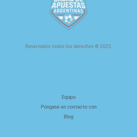
Reservados todos los derechos
©
2025.
acerca de nosotros
Equipo
Póngase en contacto con
Blog