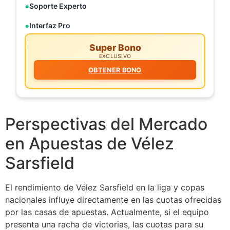
Soporte Experto
Interfaz Pro
Super Bono
EXCLUSIVO
OBTENER BONO
Perspectivas del Mercado
en Apuestas de Vélez
Sarsfield
El rendimiento de Vélez Sarsfield en la liga y copas
nacionales influye directamente en las cuotas ofrecidas
por las casas de apuestas. Actualmente, si el equipo
presenta una racha de victorias, las cuotas para su