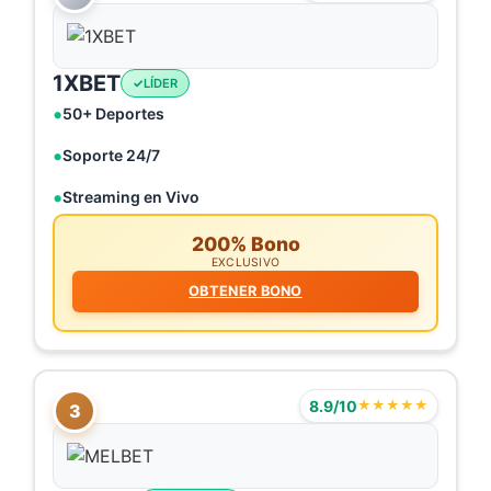
1XBET
LÍDER
50+ Deportes
Soporte 24/7
Streaming en Vivo
200% Bono
EXCLUSIVO
OBTENER BONO
8.9/10
★★★★★
3