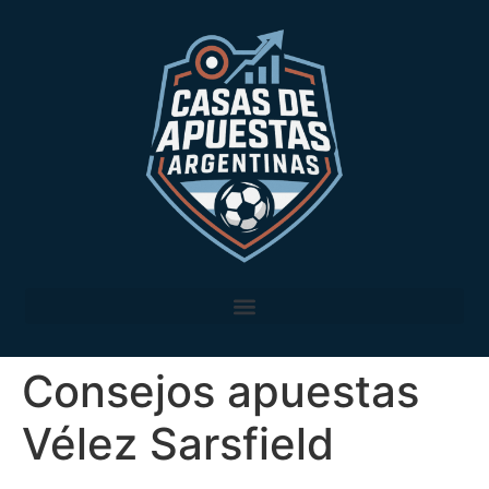
Consejos apuestas
Vélez Sarsfield