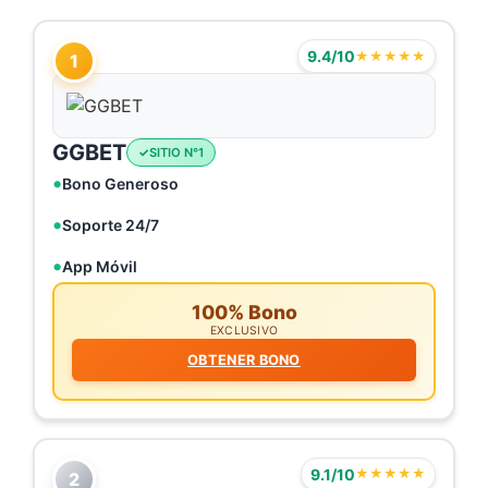
9.4/10
★★★★★
1
GGBET
SITIO N°1
Bono Generoso
Soporte 24/7
App Móvil
100% Bono
EXCLUSIVO
OBTENER BONO
9.1/10
★★★★★
2