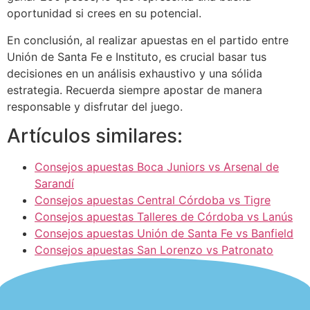
oportunidad si crees en su potencial.
En conclusión, al realizar apuestas en el partido entre
Unión de Santa Fe e Instituto, es crucial basar tus
decisiones en un análisis exhaustivo y una sólida
estrategia. Recuerda siempre apostar de manera
responsable y disfrutar del juego.
Artículos similares:
Consejos apuestas Boca Juniors vs Arsenal de
Sarandí
Consejos apuestas Central Córdoba vs Tigre
Consejos apuestas Talleres de Córdoba vs Lanús
Consejos apuestas Unión de Santa Fe vs Banfield
Consejos apuestas San Lorenzo vs Patronato