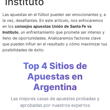
Instituto
Las apuestas en el fútbol pueden ser emocionantes y, a
la vez, desafiantes. En este artículo, nos enfocaremos
en los
consejos apuestas Unión de Santa Fe vs
Instituto
, un enfrentamiento que promete ser intenso y
lleno de oportunidades. Analizaremos factores clave
que pueden influir en el resultado y cómo maximizar tus
posibilidades de éxito.
Top 4 Sitios de
Apuestas en
Argentina
Las mejores casas de apuestas probadas y
aprobadas por nuestros expertos