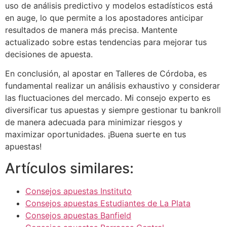
uso de análisis predictivo y modelos estadísticos está
en auge, lo que permite a los apostadores anticipar
resultados de manera más precisa. Mantente
actualizado sobre estas tendencias para mejorar tus
decisiones de apuesta.
En conclusión, al apostar en Talleres de Córdoba, es
fundamental realizar un análisis exhaustivo y considerar
las fluctuaciones del mercado. Mi consejo experto es
diversificar tus apuestas y siempre gestionar tu bankroll
de manera adecuada para minimizar riesgos y
maximizar oportunidades. ¡Buena suerte en tus
apuestas!
Artículos similares:
Consejos apuestas Instituto
Consejos apuestas Estudiantes de La Plata
Consejos apuestas Banfield