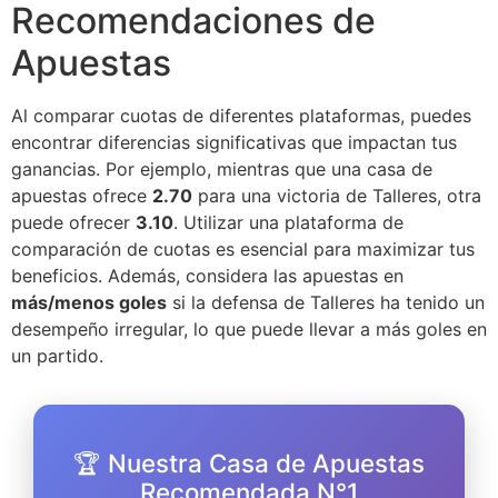
Recomendaciones de
Apuestas
Al comparar cuotas de diferentes plataformas, puedes
encontrar diferencias significativas que impactan tus
ganancias. Por ejemplo, mientras que una casa de
apuestas ofrece
2.70
para una victoria de Talleres, otra
puede ofrecer
3.10
. Utilizar una plataforma de
comparación de cuotas es esencial para maximizar tus
beneficios. Además, considera las apuestas en
más/menos goles
si la defensa de Talleres ha tenido un
desempeño irregular, lo que puede llevar a más goles en
un partido.
🏆 Nuestra Casa de Apuestas
Recomendada N°1