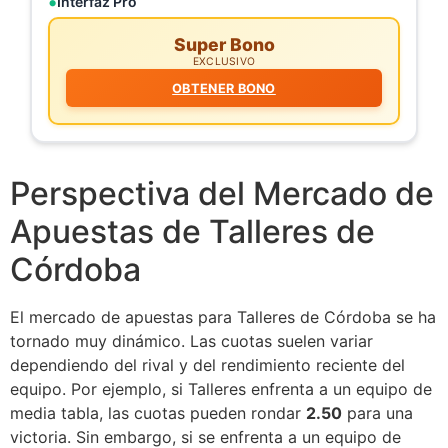
Interfaz Pro
Super Bono
EXCLUSIVO
OBTENER BONO
Perspectiva del Mercado de
Apuestas de Talleres de
Córdoba
El mercado de apuestas para Talleres de Córdoba se ha
tornado muy dinámico. Las cuotas suelen variar
dependiendo del rival y del rendimiento reciente del
equipo. Por ejemplo, si Talleres enfrenta a un equipo de
media tabla, las cuotas pueden rondar
2.50
para una
victoria. Sin embargo, si se enfrenta a un equipo de