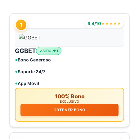
9.4/10
★★★★★
1
GGBET
SITIO N°1
Bono Generoso
Soporte 24/7
App Móvil
100% Bono
EXCLUSIVO
OBTENER BONO