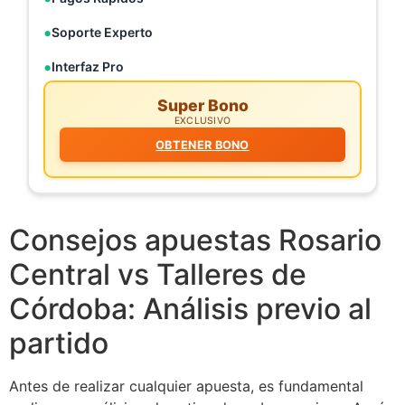
Soporte Experto
Interfaz Pro
Super Bono
EXCLUSIVO
OBTENER BONO
Consejos apuestas Rosario
Central vs Talleres de
Córdoba: Análisis previo al
partido
Antes de realizar cualquier apuesta, es fundamental