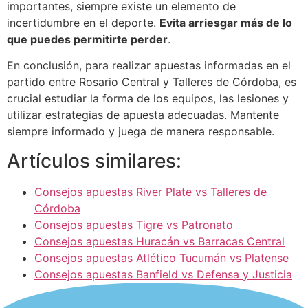
importantes, siempre existe un elemento de
incertidumbre en el deporte.
Evita arriesgar más de lo
que puedes permitirte perder
.
En conclusión, para realizar apuestas informadas en el
partido entre Rosario Central y Talleres de Córdoba, es
crucial estudiar la forma de los equipos, las lesiones y
utilizar estrategias de apuesta adecuadas. Mantente
siempre informado y juega de manera responsable.
Artículos similares:
Consejos apuestas River Plate vs Talleres de
Córdoba
Consejos apuestas Tigre vs Patronato
Consejos apuestas Huracán vs Barracas Central
Consejos apuestas Atlético Tucumán vs Platense
Consejos apuestas Banfield vs Defensa y Justicia