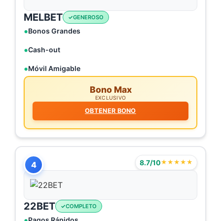
MELBET
GENEROSO
Bonos Grandes
Cash-out
Móvil Amigable
Bono Max
EXCLUSIVO
OBTENER BONO
8.7/10
★★★★★
4
22BET
COMPLETO
Pagos Rápidos