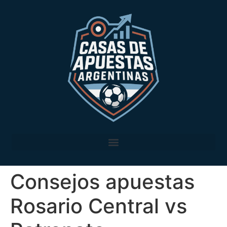
Consejos apuestas
Rosario Central vs