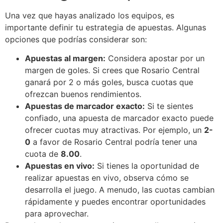
Una vez que hayas analizado los equipos, es
importante definir tu estrategia de apuestas. Algunas
opciones que podrías considerar son:
Apuestas al margen:
Considera apostar por un
margen de goles. Si crees que Rosario Central
ganará por 2 o más goles, busca cuotas que
ofrezcan buenos rendimientos.
Apuestas de marcador exacto:
Si te sientes
confiado, una apuesta de marcador exacto puede
ofrecer cuotas muy atractivas. Por ejemplo, un
2-
0
a favor de Rosario Central podría tener una
cuota de
8.00
.
Apuestas en vivo:
Si tienes la oportunidad de
realizar apuestas en vivo, observa cómo se
desarrolla el juego. A menudo, las cuotas cambian
rápidamente y puedes encontrar oportunidades
para aprovechar.