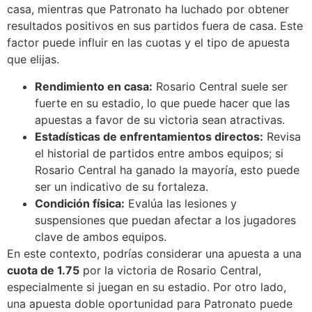
casa, mientras que Patronato ha luchado por obtener
resultados positivos en sus partidos fuera de casa. Este
factor puede influir en las cuotas y el tipo de apuesta
que elijas.
Rendimiento en casa:
Rosario Central suele ser
fuerte en su estadio, lo que puede hacer que las
apuestas a favor de su victoria sean atractivas.
Estadísticas de enfrentamientos directos:
Revisa
el historial de partidos entre ambos equipos; si
Rosario Central ha ganado la mayoría, esto puede
ser un indicativo de su fortaleza.
Condición física:
Evalúa las lesiones y
suspensiones que puedan afectar a los jugadores
clave de ambos equipos.
En este contexto, podrías considerar una apuesta a una
cuota de 1.75
por la victoria de Rosario Central,
especialmente si juegan en su estadio. Por otro lado,
una apuesta doble oportunidad para Patronato puede