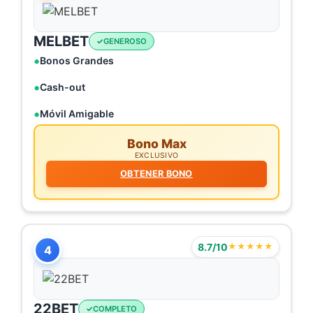
MELBET
GENEROSO
Bonos Grandes
Cash-out
Móvil Amigable
Bono Max
EXCLUSIVO
OBTENER BONO
8.7/10
★★★★★
4
22BET
COMPLETO