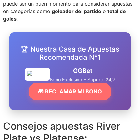
puede ser un buen momento para considerar apuestas
en categorías como
goleador del partido
o
total de
goles
.
🏆 Nuestra Casa de Apuestas
Recomendada N°1
GGBet
Bono Exclusivo + Soporte 24/7
🎁 RECLAMAR MI BONO
Consejos apuestas River
Plate vs Platense: