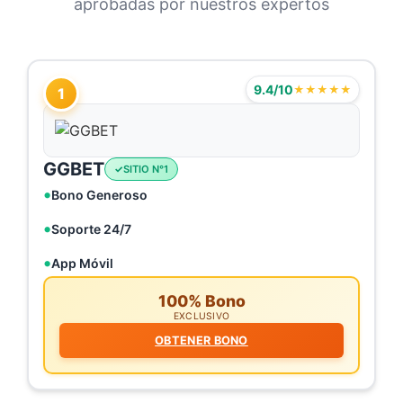
aprobadas por nuestros expertos
9.4/10
★★★★★
1
GGBET
SITIO N°1
Bono Generoso
Soporte 24/7
App Móvil
100% Bono
EXCLUSIVO
OBTENER BONO