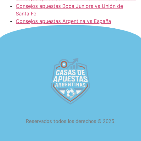
Consejos apuestas Boca Juniors vs Unión de
Santa Fe
Consejos apuestas Argentina vs España
Reservados todos los derechos
©
2025.