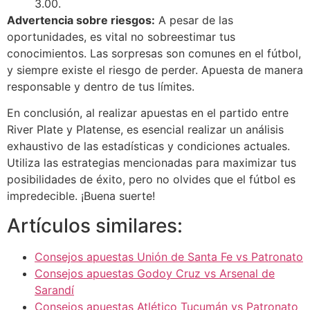
3.00.
Advertencia sobre riesgos:
A pesar de las
oportunidades, es vital no sobreestimar tus
conocimientos. Las sorpresas son comunes en el fútbol,
y siempre existe el riesgo de perder. Apuesta de manera
responsable y dentro de tus límites.
En conclusión, al realizar apuestas en el partido entre
River Plate y Platense, es esencial realizar un análisis
exhaustivo de las estadísticas y condiciones actuales.
Utiliza las estrategias mencionadas para maximizar tus
posibilidades de éxito, pero no olvides que el fútbol es
impredecible. ¡Buena suerte!
Artículos similares:
Consejos apuestas Unión de Santa Fe vs Patronato
Consejos apuestas Godoy Cruz vs Arsenal de
Sarandí
Consejos apuestas Atlético Tucumán vs Patronato