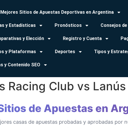
 Mejores Sitios de Apuestas Deportivas en Argentina
as y Estadísticas
Pronósticos
Consejos de
parativas y Elección
Registro y Cuenta
Pag
ios y Plataformas
Deportes
Tipos y Estrate
as y Contenido SEO
s Racing Club vs Lanús
Sitios de Apuestas en Ar
jores casas de apuestas probadas y aprobadas por n