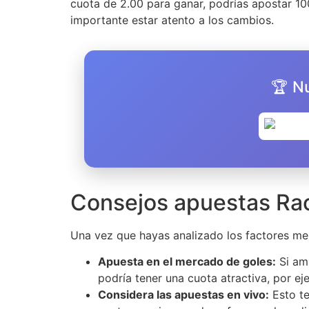
cuota de 2.00 para ganar, podrías apostar 1
importante estar atento a los cambios.
🏆 N
Consejos apuestas Rac
Una vez que hayas analizado los factores men
Apuesta en el mercado de goles:
Si amb
podría tener una cuota atractiva, por eje
Considera las apuestas en vivo:
Esto te