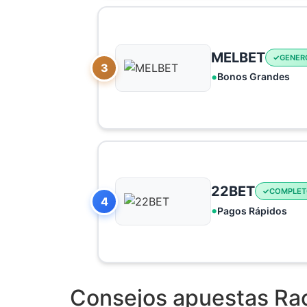
MELBET
GENER
3
Bonos Grandes
22BET
COMPLE
4
Pagos Rápidos
Consejos apuestas Raci