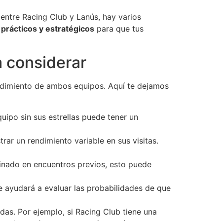
 entre Racing Club y Lanús, hay varios
prácticos y estratégicos
para que tus
a considerar
endimiento de ambos equipos. Aquí te dejamos
quipo sin sus estrellas puede tener un
ar un rendimiento variable en sus visitas.
inado en encuentros previos, esto puede
 ayudará a evaluar las probabilidades de que
as. Por ejemplo, si Racing Club tiene una