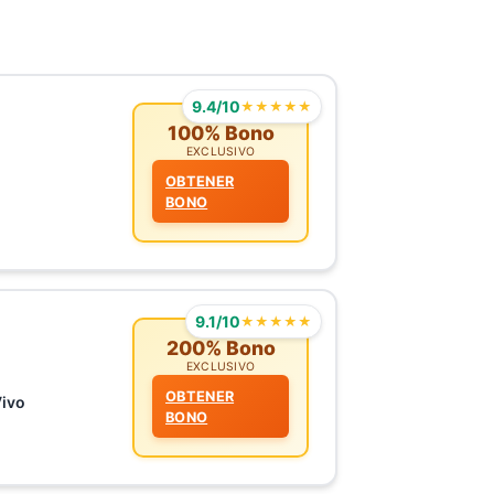
9.4/10
★★★★★
100% Bono
EXCLUSIVO
OBTENER
BONO
9.1/10
★★★★★
200% Bono
EXCLUSIVO
OBTENER
Vivo
BONO