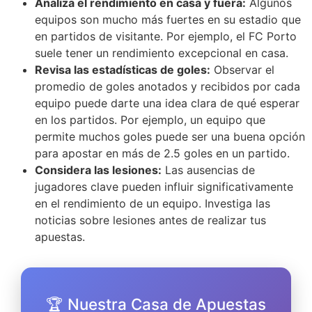
Analiza el rendimiento en casa y fuera:
Algunos
equipos son mucho más fuertes en su estadio que
en partidos de visitante. Por ejemplo, el FC Porto
suele tener un rendimiento excepcional en casa.
Revisa las estadísticas de goles:
Observar el
promedio de goles anotados y recibidos por cada
equipo puede darte una idea clara de qué esperar
en los partidos. Por ejemplo, un equipo que
permite muchos goles puede ser una buena opción
para apostar en más de 2.5 goles en un partido.
Considera las lesiones:
Las ausencias de
jugadores clave pueden influir significativamente
en el rendimiento de un equipo. Investiga las
noticias sobre lesiones antes de realizar tus
apuestas.
🏆 Nuestra Casa de Apuestas