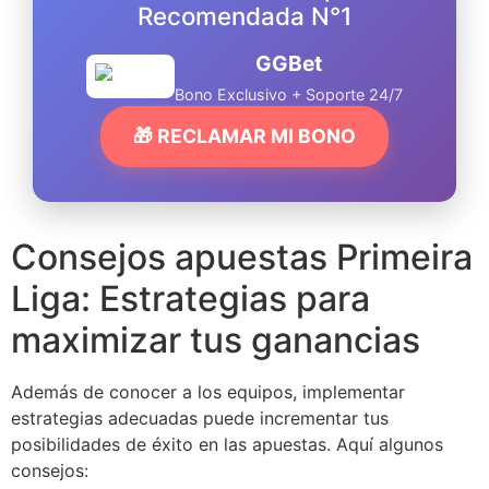
Recomendada N°1
GGBet
Bono Exclusivo + Soporte 24/7
🎁 RECLAMAR MI BONO
Consejos apuestas Primeira
Liga: Estrategias para
maximizar tus ganancias
Además de conocer a los equipos, implementar
estrategias adecuadas puede incrementar tus
posibilidades de éxito en las apuestas. Aquí algunos
consejos: