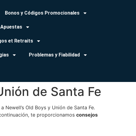
Bonos y Códigos Promocionales
 Apuestas
os et Retraits
gias
Problemas y Fiabilidad
Unión de Santa Fe
a Newell’s Old Boys y Unión de Santa Fe.
A continuación, te proporcionamos
consejos