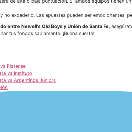
 será de alta o baja puntuación. Si ambos equipos tienen u
y no excederlo. Las apuestas pueden ser emocionantes, pe
ido entre Newell’s Old Boys y Unión de Santa Fe
, asegúrat
onar tus fondos sabiamente. ¡Buena suerte!
vs Platense
ta vs Instituto
ata vs Argentinos Juniors
olón