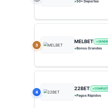
50+ Deportes
MELBET
GENER
3
Bonos Grandes
22BET
COMPLE
4
Pagos Rápidos