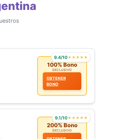
gentina
uestros
9.4/10
★★★★★
100% Bono
EXCLUSIVO
OBTENER
BONO
9.1/10
★★★★★
200% Bono
EXCLUSIVO
OBTENER