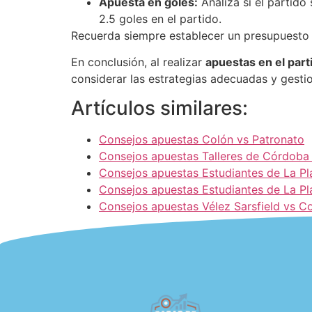
Apuesta en goles:
Analiza si el partido
2.5 goles en el partido.
Recuerda siempre establecer un presupuesto 
En conclusión, al realizar
apuestas en el part
considerar las estrategias adecuadas y gesti
Artículos similares:
Consejos apuestas Colón vs Patronato
Consejos apuestas Talleres de Córdoba 
Consejos apuestas Estudiantes de La Pla
Consejos apuestas Estudiantes de La Pl
Consejos apuestas Vélez Sarsfield vs C