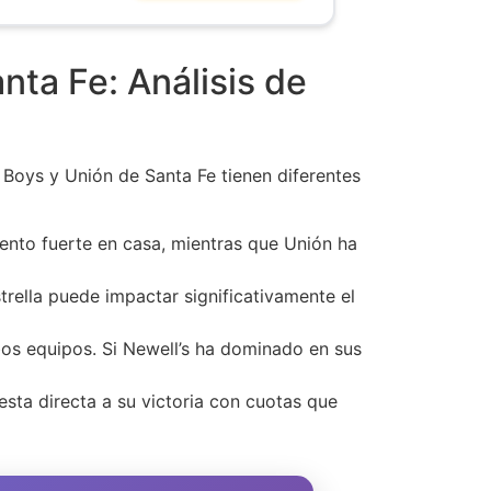
ta Fe: Análisis de
d Boys y Unión de Santa Fe tienen diferentes
iento fuerte en casa, mientras que Unión ha
trella puede impactar significativamente el
bos equipos. Si Newell’s ha dominado en sus
esta directa a su victoria con cuotas que