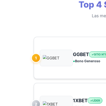
Top 4 
Las me
GGBET
SITIO N°1
1
Bono Generoso
1XBET
LÍDER
2