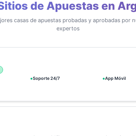
Sitios de Apuestas en Ar
jores casas de apuestas probadas y aprobadas por n
expertos
Soporte 24/7
App Móvil