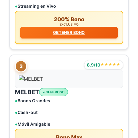
Streaming en Vivo
200% Bono
EXCLUSIVO
OBTENER BONO
8.9/10
★★★★★
3
MELBET
GENEROSO
Bonos Grandes
Cash-out
Móvil Amigable
Bono Max