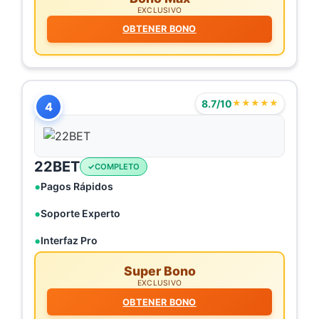
EXCLUSIVO
OBTENER BONO
8.7/10
★★★★★
4
22BET
COMPLETO
Pagos Rápidos
Soporte Experto
Interfaz Pro
Super Bono
EXCLUSIVO
OBTENER BONO