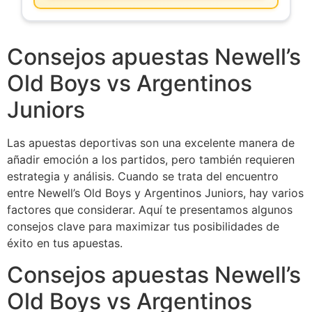
Consejos apuestas Newell’s
Old Boys vs Argentinos
Juniors
Las apuestas deportivas son una excelente manera de
añadir emoción a los partidos, pero también requieren
estrategia y análisis. Cuando se trata del encuentro
entre Newell’s Old Boys y Argentinos Juniors, hay varios
factores que considerar. Aquí te presentamos algunos
consejos clave para maximizar tus posibilidades de
éxito en tus apuestas.
Consejos apuestas Newell’s
Old Boys vs Argentinos