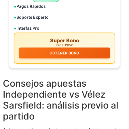
Pagos Rápidos
Soporte Experto
Interfaz Pro
Super Bono
EXCLUSIVO
OBTENER BONO
Consejos apuestas
Independiente vs Vélez
Sarsfield: análisis previo al
partido