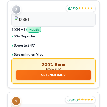
9.1/10
★★★★★
2
1XBET
LÍDER
50+ Deportes
Soporte 24/7
Streaming en Vivo
200% Bono
EXCLUSIVO
OBTENER BONO
8.9/10
★★★★★
3