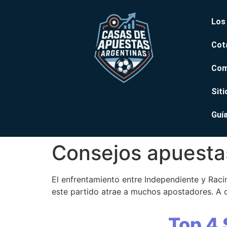
Los
Cot
Com
Sit
Guí
Consejos apuesta
El enfrentamiento entre Independiente y Racin
este partido atrae a muchos apostadores. A 
Top 4 