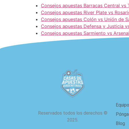
Consejos apuestas Barracas Central vs 
Consejos apuestas River Plate vs Rosari
Consejos apuestas Colón vs Unión de S
Consejos apuestas Defensa y Justicia v
Consejos apuestas Sarmiento vs Arsenal
ac
no
Equip
Reservados todos los derechos
©
Pónga
2025.
Blog