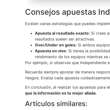
Consejos apuestas Ind
Existen varias estrategias que puedes imple
Apuesta al resultado exacto:
Si crees q
resultados suelen ser atractivas.
Over/Under en goles:
Si ambos equipos 
Apuesta en vivo:
Si tienes la posibilida
rendimiento de los equipos mientras se d
Por ejemplo, si observas que Independiente es
Recuerda siempre apostar de manera respons
riesgos. Evalúa cada apuesta cuidadosamente 
En conclusión, al realizar tus apuestas para e
que la información es tu mejor aliada.
Artículos similares: