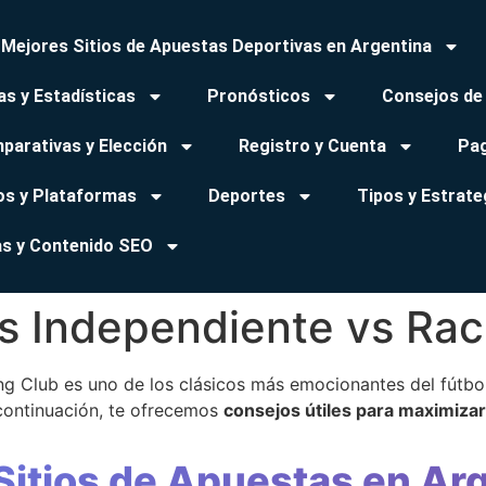
 Mejores Sitios de Apuestas Deportivas en Argentina
as y Estadísticas
Pronósticos
Consejos de
parativas y Elección
Registro y Cuenta
Pag
ios y Plataformas
Deportes
Tipos y Estrate
as y Contenido SEO
s Independiente vs Rac
g Club es uno de los clásicos más emocionantes del fútbol 
continuación, te ofrecemos
consejos útiles para maximiza
Sitios de Apuestas en Ar