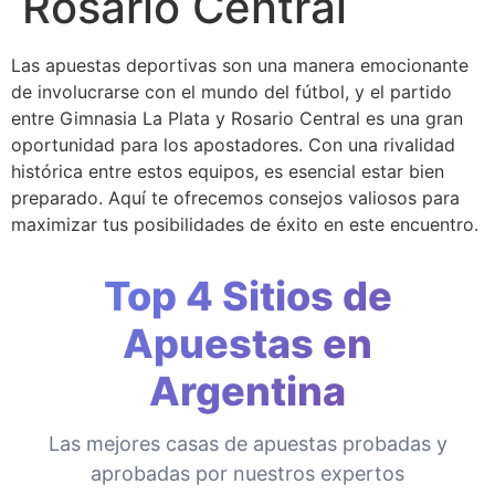
Rosario Central
Las apuestas deportivas son una manera emocionante
de involucrarse con el mundo del fútbol, y el partido
entre Gimnasia La Plata y Rosario Central es una gran
oportunidad para los apostadores. Con una rivalidad
histórica entre estos equipos, es esencial estar bien
preparado. Aquí te ofrecemos consejos valiosos para
maximizar tus posibilidades de éxito en este encuentro.
Top 4 Sitios de
Apuestas en
Argentina
Las mejores casas de apuestas probadas y
aprobadas por nuestros expertos