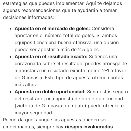
estrategias que puedes implementar. Aquí te dejamos
algunas recomendaciones que te ayudarán a tomar
decisiones informadas:
Apuesta en el mercado de goles:
Considera
apostar en el número total de goles. Si ambos
equipos tienen una buena ofensiva, una opción
puede ser apostar a más de 2.5 goles.
Apuesta en el resultado exacto:
Si tienes una
corazonada sobre el resultado, puedes arriesgarte
a apostar a un resultado exacto, como 2-1 a favor
de Gimnasia. Este tipo de apuesta ofrece cuotas
más altas.
Apuesta en doble oportunidad:
Si no estás seguro
del resultado, una apuesta de doble oportunidad
(victoria de Gimnasia o empate) puede ofrecerte
mayor seguridad.
Recuerda que, aunque las apuestas pueden ser
emocionantes, siempre hay
riesgos involucrados
.