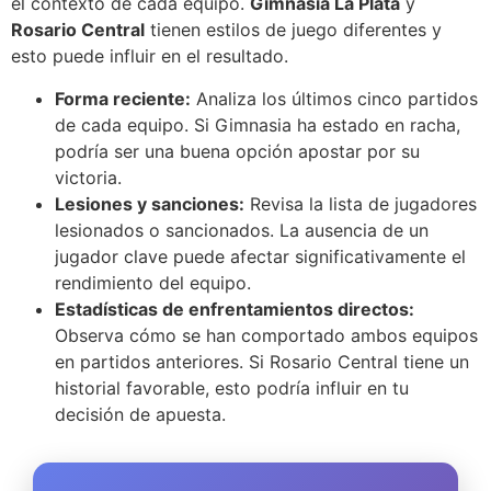
el contexto de cada equipo.
Gimnasia La Plata
y
Rosario Central
tienen estilos de juego diferentes y
esto puede influir en el resultado.
Forma reciente:
Analiza los últimos cinco partidos
de cada equipo. Si Gimnasia ha estado en racha,
podría ser una buena opción apostar por su
victoria.
Lesiones y sanciones:
Revisa la lista de jugadores
lesionados o sancionados. La ausencia de un
jugador clave puede afectar significativamente el
rendimiento del equipo.
Estadísticas de enfrentamientos directos:
Observa cómo se han comportado ambos equipos
en partidos anteriores. Si Rosario Central tiene un
historial favorable, esto podría influir en tu
decisión de apuesta.