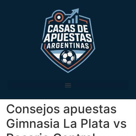
Consejos apuestas
Gimnasia La Plata vs