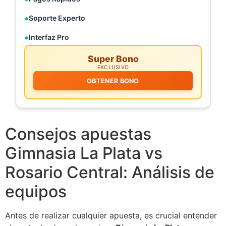
Soporte Experto
Interfaz Pro
Super Bono
EXCLUSIVO
OBTENER BONO
Consejos apuestas
Gimnasia La Plata vs
Rosario Central: Análisis de
equipos
Antes de realizar cualquier apuesta, es crucial entender