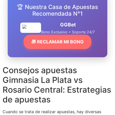
🏆 Nuestra Casa de Apuestas
Recomendada N°1
GGBet
Bono Exclusivo + Soporte 24/7
🎁 RECLAMAR MI BONO
Consejos apuestas
Gimnasia La Plata vs
Rosario Central: Estrategias
de apuestas
Cuando se trata de realizar apuestas, hay diversas