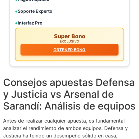
Soporte Experto
Interfaz Pro
Super Bono
EXCLUSIVO
OBTENER BONO
Consejos apuestas Defensa
y Justicia vs Arsenal de
Sarandí: Análisis de equipos
Antes de realizar cualquier apuesta, es fundamental
analizar el rendimiento de ambos equipos. Defensa y
Justicia ha tenido un desempeño sólido en casa,