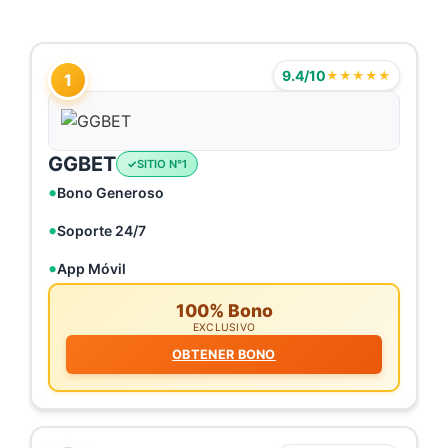
9.4/10
★★★★★
1
GGBET
SITIO N°1
Bono Generoso
Soporte 24/7
App Móvil
100% Bono
EXCLUSIVO
OBTENER BONO