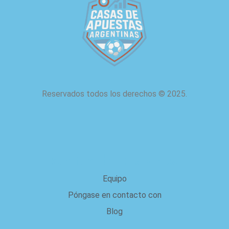
Reservados todos los derechos
©
2025.
acerca de nosotros
Equipo
Póngase en contacto con
Blog