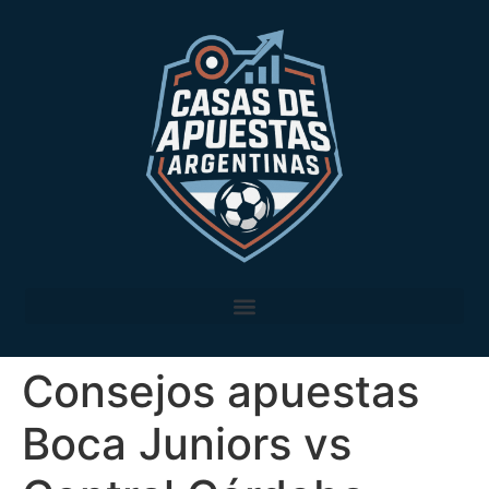
Consejos apuestas
Boca Juniors vs