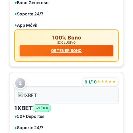
Bono Generoso
Soporte 24/7
App Móvil
100% Bono
EXCLUSIVO
OBTENER BONO
9.1/10
★★★★★
2
1XBET
LÍDER
50+ Deportes
Soporte 24/7