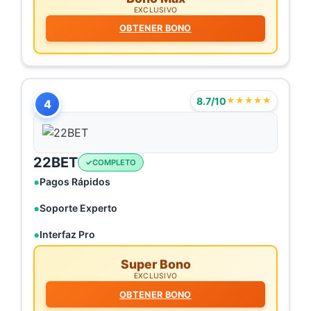
EXCLUSIVO
OBTENER BONO
8.7/10
★★★★★
4
22BET
COMPLETO
Pagos Rápidos
Soporte Experto
Interfaz Pro
Super Bono
EXCLUSIVO
OBTENER BONO