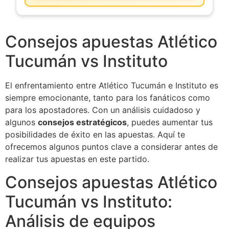
Consejos apuestas Atlético
Tucumán vs Instituto
El enfrentamiento entre Atlético Tucumán e Instituto es
siempre emocionante, tanto para los fanáticos como
para los apostadores. Con un análisis cuidadoso y
algunos
consejos estratégicos
, puedes aumentar tus
posibilidades de éxito en las apuestas. Aquí te
ofrecemos algunos puntos clave a considerar antes de
realizar tus apuestas en este partido.
Consejos apuestas Atlético
Tucumán vs Instituto:
Análisis de equipos