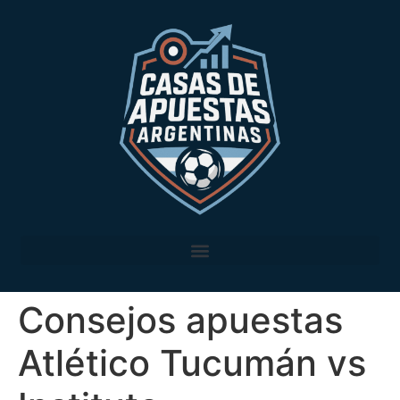
Consejos apuestas
Atlético Tucumán vs