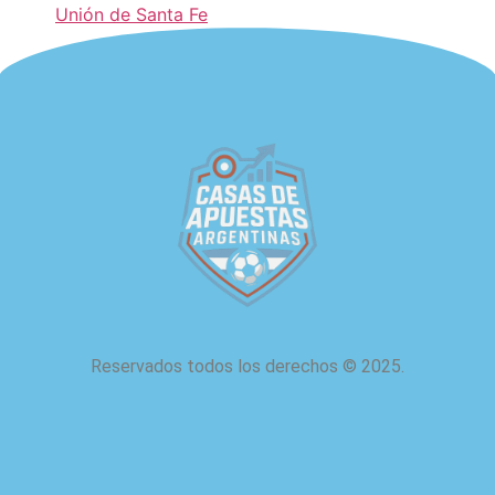
Unión de Santa Fe
Reservados todos los derechos
©
2025.