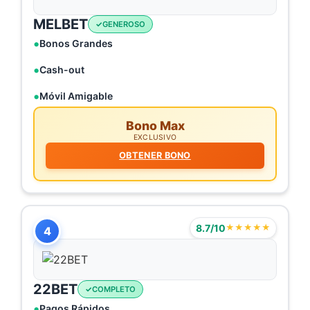
MELBET
GENEROSO
Bonos Grandes
Cash-out
Móvil Amigable
Bono Max
EXCLUSIVO
OBTENER BONO
8.7/10
★★★★★
4
22BET
COMPLETO
Pagos Rápidos