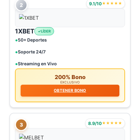
9.1/10
★★★★★
2
1XBET
LÍDER
50+ Deportes
Soporte 24/7
Streaming en Vivo
200% Bono
EXCLUSIVO
OBTENER BONO
8.9/10
★★★★★
3