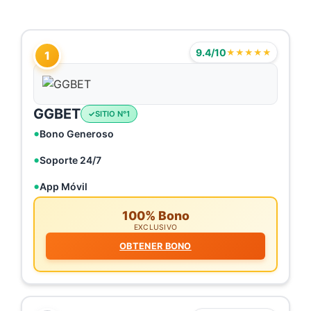
9.4/10
★★★★★
1
GGBET
SITIO N°1
Bono Generoso
Soporte 24/7
App Móvil
100% Bono
EXCLUSIVO
OBTENER BONO