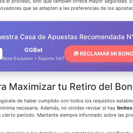
iliza el proceso, sino que también ofrece mayor seguridad.
novadores que se adapten a las preferencias de los aposta
uestra Casa de Apuestas Recomendada N
GGBet
🎁 RECLAMAR MI BON
Bono Exclusivo + Soporte 24/7
ra Maximizar tu Retiro del Bo
egúrate de haber cumplido con todos los requisitos establec
 mínima necesaria. Además, no olvides revisar si hay
límite
n cierto período. Mantente siempre informado sobre las pr