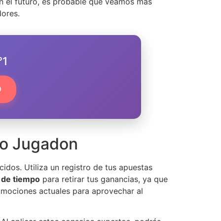
 En el futuro, es probable que veamos más
dores.
°1
O
no Jugadon
idos. Utiliza un registro de tus apuestas
s de tiempo
para retirar tus ganancias, ya que
omociones actuales para aprovechar al