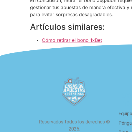
En conclusión, retirar el bono Jugadon requier
gestionar tus apuestas de manera efectiva y 
para evitar sorpresas desagradables.
Artículos similares:
Cómo retirar el bono 1xBet
ac
no
Equip
Reservados todos los derechos
©
Pónga
2025.