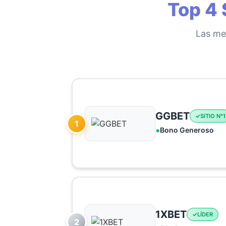
Top 4 
Las me
GGBET
SITIO N°1
1
Bono Generoso
1XBET
LÍDER
2