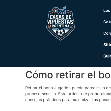
Los
Cot
Com
Sit
Guí
Cómo retirar el 
Retirar el bono Jugadon puede parecer un de
proceso sencillo. Este artículo te proporcio
consejos prácticos para maximizar tus ganan