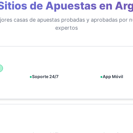
Sitios de Apuestas en Ar
jores casas de apuestas probadas y aprobadas por n
expertos
Soporte 24/7
App Móvil