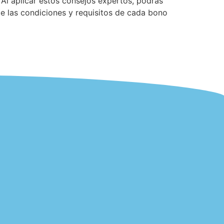
. Al aplicar estos consejos expertos, podrás
de las condiciones y requisitos de cada bono