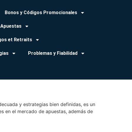
Bonos y Códigos Promocionales
 Apuestas
os et Retraits
gias
Problemas y Fiabilidad
ecuada y estrategias bien definidas, es un
ales en el mercado de apuestas, además de