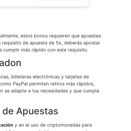
lmente, estos bonos requieren que apuestes
n requisito de apuesta de 5x, deberás apostar
ra cumplir más rápido con este requisito.
gadon
as, billeteras electrónicas y tarjetas de
s como PayPal permiten retiros más rápidos,
jor se adapte a tus necesidades y que cumpla
s de Apuestas
ización
y en el uso de criptomonedas para