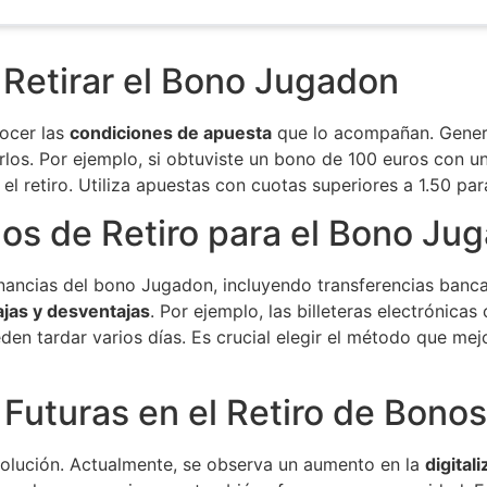
 Retirar el Bono Jugadon
nocer las
condiciones de apuesta
que lo acompañan. Genera
rlos. Por ejemplo, si obtuviste un bono de 100 euros con u
el retiro. Utiliza apuestas con cuotas superiores a 1.50 pa
s de Retiro para el Bono Ju
nancias del bono Jugadon, incluyendo transferencias bancari
ajas y desventajas
. Por ejemplo, las billeteras electrónica
eden tardar varios días. Es crucial elegir el método que me
 Futuras en el Retiro de Bono
olución. Actualmente, se observa un aumento en la
digital