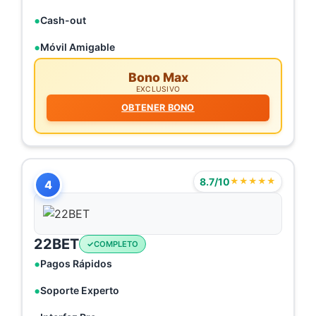
Cash-out
Móvil Amigable
Bono Max
EXCLUSIVO
OBTENER BONO
8.7/10
★★★★★
4
22BET
COMPLETO
Pagos Rápidos
Soporte Experto