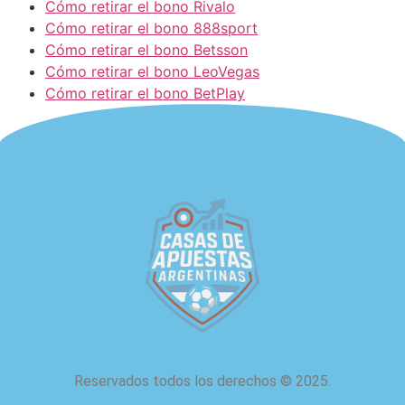
Cómo retirar el bono Rivalo
Cómo retirar el bono 888sport
Cómo retirar el bono Betsson
Cómo retirar el bono LeoVegas
Cómo retirar el bono BetPlay
Reservados todos los derechos
©
2025.