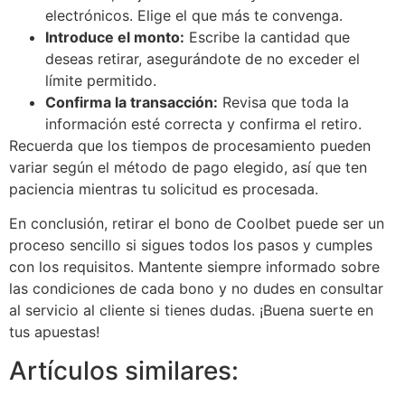
electrónicos. Elige el que más te convenga.
Introduce el monto:
Escribe la cantidad que
deseas retirar, asegurándote de no exceder el
límite permitido.
Confirma la transacción:
Revisa que toda la
información esté correcta y confirma el retiro.
Recuerda que los tiempos de procesamiento pueden
variar según el método de pago elegido, así que ten
paciencia mientras tu solicitud es procesada.
En conclusión, retirar el bono de Coolbet puede ser un
proceso sencillo si sigues todos los pasos y cumples
con los requisitos. Mantente siempre informado sobre
las condiciones de cada bono y no dudes en consultar
al servicio al cliente si tienes dudas. ¡Buena suerte en
tus apuestas!
Artículos similares: