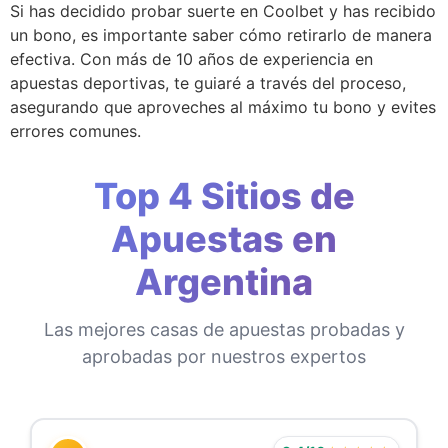
Si has decidido probar suerte en Coolbet y has recibido
un bono, es importante saber cómo retirarlo de manera
efectiva. Con más de 10 años de experiencia en
apuestas deportivas, te guiaré a través del proceso,
asegurando que aproveches al máximo tu bono y evites
errores comunes.
Top 4 Sitios de
Apuestas en
Argentina
Las mejores casas de apuestas probadas y
aprobadas por nuestros expertos