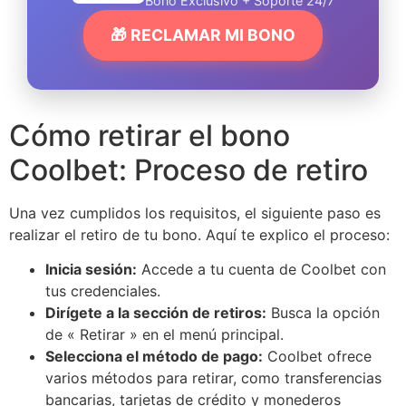
Bono Exclusivo + Soporte 24/7
🎁 RECLAMAR MI BONO
Cómo retirar el bono
Coolbet: Proceso de retiro
Una vez cumplidos los requisitos, el siguiente paso es
realizar el retiro de tu bono. Aquí te explico el proceso:
Inicia sesión:
Accede a tu cuenta de Coolbet con
tus credenciales.
Dirígete a la sección de retiros:
Busca la opción
de « Retirar » en el menú principal.
Selecciona el método de pago:
Coolbet ofrece
varios métodos para retirar, como transferencias
bancarias, tarjetas de crédito y monederos