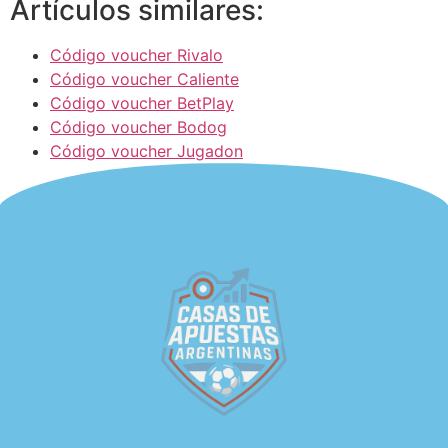
Artículos similares:
Código voucher Rivalo
Código voucher Caliente
Código voucher BetPlay
Código voucher Bodog
Código voucher Jugadon