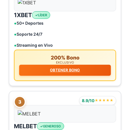
1XBET
LÍDER
50+ Deportes
Soporte 24/7
Streaming en Vivo
200% Bono
EXCLUSIVO
OBTENER BONO
8.9/10
★★★★★
3
MELBET
GENEROSO