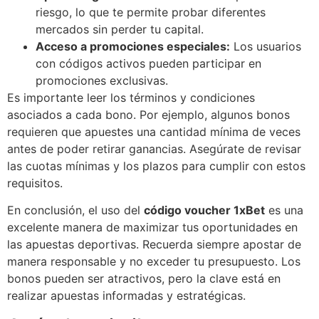
riesgo, lo que te permite probar diferentes
mercados sin perder tu capital.
Acceso a promociones especiales:
Los usuarios
con códigos activos pueden participar en
promociones exclusivas.
Es importante leer los términos y condiciones
asociados a cada bono. Por ejemplo, algunos bonos
requieren que apuestes una cantidad mínima de veces
antes de poder retirar ganancias. Asegúrate de revisar
las cuotas mínimas y los plazos para cumplir con estos
requisitos.
En conclusión, el uso del
código voucher 1xBet
es una
excelente manera de maximizar tus oportunidades en
las apuestas deportivas. Recuerda siempre apostar de
manera responsable y no exceder tu presupuesto. Los
bonos pueden ser atractivos, pero la clave está en
realizar apuestas informadas y estratégicas.