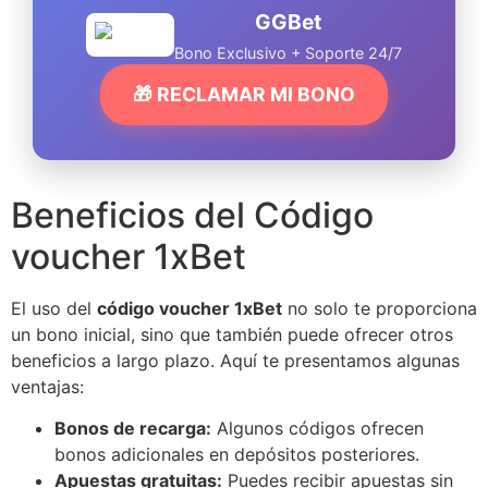
GGBet
Bono Exclusivo + Soporte 24/7
🎁 RECLAMAR MI BONO
Beneficios del Código
voucher 1xBet
El uso del
código voucher 1xBet
no solo te proporciona
un bono inicial, sino que también puede ofrecer otros
beneficios a largo plazo. Aquí te presentamos algunas
ventajas:
Bonos de recarga:
Algunos códigos ofrecen
bonos adicionales en depósitos posteriores.
Apuestas gratuitas:
Puedes recibir apuestas sin