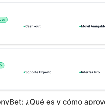
OSO
Cash-out
Móvil Amigabl
TO
Soporte Experto
Interfaz Pro
nyBet: ¿Qué es y cómo aprov