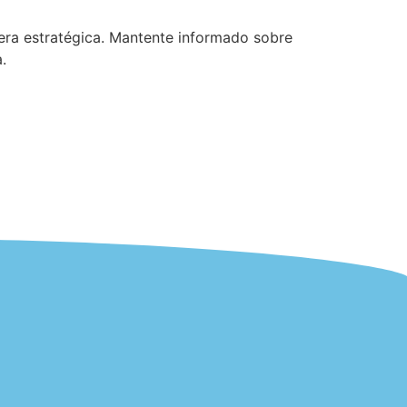
era estratégica. Mantente informado sobre
.