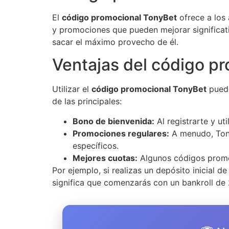
El
código promocional TonyBet
ofrece a los
y promociones que pueden mejorar significa
sacar el máximo provecho de él.
Ventajas del código p
Utilizar el
código promocional TonyBet
puede
de las principales:
Bono de bienvenida:
Al registrarte y ut
Promociones regulares:
A menudo, Tony
específicos.
Mejores cuotas:
Algunos códigos promoc
Por ejemplo, si realizas un depósito inicial d
significa que comenzarás con un bankroll de 