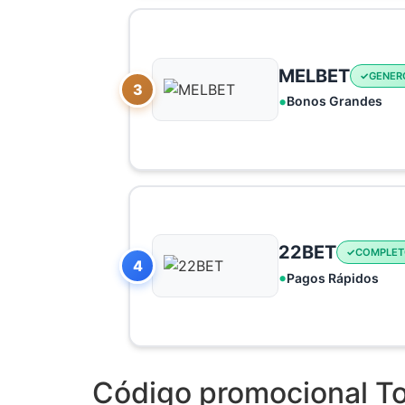
MELBET
GENER
3
Bonos Grandes
22BET
COMPLE
4
Pagos Rápidos
Código promocional To