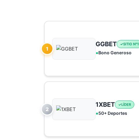
GGBET
SITIO N°1
1
Bono Generoso
1XBET
LÍDER
2
50+ Deportes