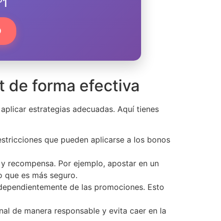
°1
O
t de forma efectiva
aplicar estrategias adecuadas. Aquí tienes
stricciones que pueden aplicarse a los bonos
 y recompensa. Por ejemplo, apostar en un
lo que es más seguro.
ndependientemente de las promociones. Esto
nal de manera responsable y evita caer en la