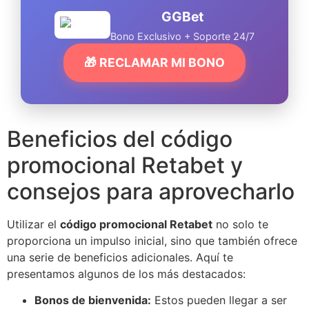
GGBet
Bono Exclusivo + Soporte 24/7
🎁 RECLAMAR MI BONO
Beneficios del código
promocional Retabet y
consejos para aprovecharlo
Utilizar el
código promocional Retabet
no solo te
proporciona un impulso inicial, sino que también ofrece
una serie de beneficios adicionales. Aquí te
presentamos algunos de los más destacados:
Bonos de bienvenida:
Estos pueden llegar a ser