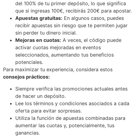
del 100% de tu primer depósito, lo que significa
que si ingresas 100€, recibirás 200€ para apostar.
Apuestas gratuitas:
En algunos casos, puedes
recibir apuestas sin riesgo que te permiten jugar
sin perder tu dinero inicial.
Mejoras en cuotas:
A veces, el código puede
activar cuotas mejoradas en eventos
seleccionados, aumentando tus beneficios
potenciales.
Para maximizar tu experiencia, considera estos
consejos prácticos:
Siempre verifica las promociones actuales antes
de hacer un depósito.
Lee los términos y condiciones asociados a cada
oferta para evitar sorpresas.
Utiliza la función de apuestas combinadas para
aumentar las cuotas y, potencialmente, tus
ganancias.