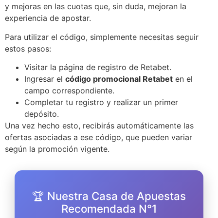
y mejoras en las cuotas que, sin duda, mejoran la
experiencia de apostar.
Para utilizar el código, simplemente necesitas seguir
estos pasos:
Visitar la página de registro de Retabet.
Ingresar el
código promocional Retabet
en el
campo correspondiente.
Completar tu registro y realizar un primer
depósito.
Una vez hecho esto, recibirás automáticamente las
ofertas asociadas a ese código, que pueden variar
según la promoción vigente.
🏆 Nuestra Casa de Apuestas
Recomendada N°1