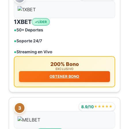
1XBET
LÍDER
50+ Deportes
Soporte 24/7
Streaming en Vivo
200% Bono
EXCLUSIVO
OBTENER BONO
8.9/10
★★★★★
3