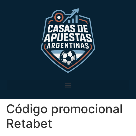
Código promocional
Retabet