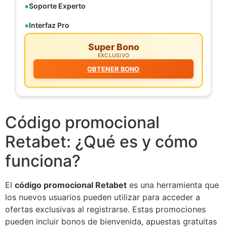
Soporte Experto
Interfaz Pro
Super Bono
EXCLUSIVO
OBTENER BONO
Código promocional
Retabet: ¿Qué es y cómo
funciona?
El
código promocional Retabet
es una herramienta que
los nuevos usuarios pueden utilizar para acceder a
ofertas exclusivas al registrarse. Estas promociones
pueden incluir bonos de bienvenida, apuestas gratuitas