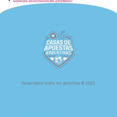
Reservados todos los derechos
©
2025.