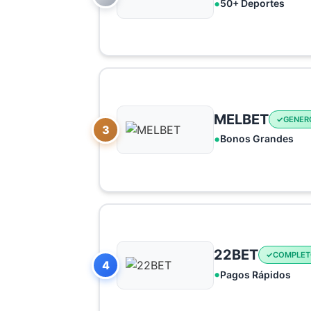
50+ Deportes
MELBET
GENER
3
Bonos Grandes
22BET
COMPLE
4
Pagos Rápidos