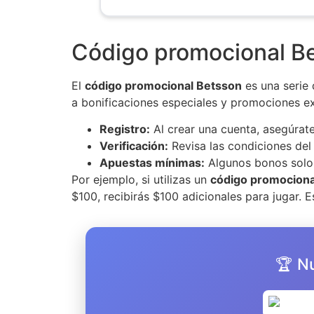
Código promocional Be
El
código promocional Betsson
es una serie 
a bonificaciones especiales y promociones ex
Registro:
Al crear una cuenta, asegúrate
Verificación:
Revisa las condiciones del
Apuestas mínimas:
Algunos bonos solo s
Por ejemplo, si utilizas un
código promociona
$100, recibirás $100 adicionales para jugar. 
🏆 N