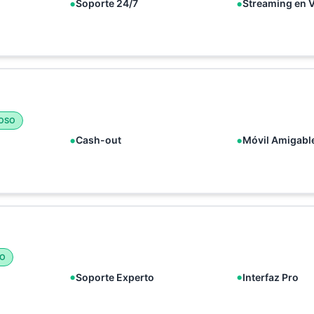
Soporte 24/7
Streaming en 
OSO
Cash-out
Móvil Amigabl
TO
Soporte Experto
Interfaz Pro