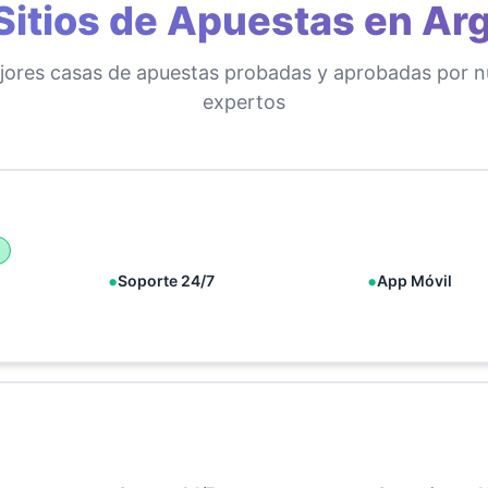
Sitios de Apuestas en Ar
jores casas de apuestas probadas y aprobadas por n
expertos
Soporte 24/7
App Móvil