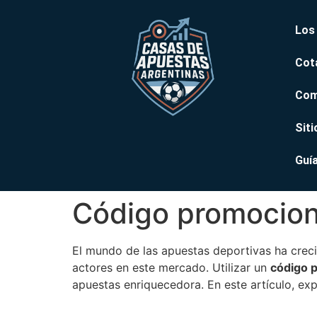
Los
Cot
Com
Sit
Guí
Código promocion
El mundo de las apuestas deportivas ha crec
actores en este mercado. Utilizar un
código 
apuestas enriquecedora. En este artículo, e