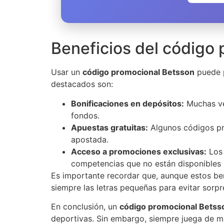
Beneficios del código
Usar un
código promocional Betsson
puede p
destacados son:
Bonificaciones en depósitos:
Muchas vec
fondos.
Apuestas gratuitas:
Algunos códigos pro
apostada.
Acceso a promociones exclusivas:
Los 
competencias que no están disponibles 
Es importante recordar que, aunque estos ben
siempre las letras pequeñas para evitar sorp
En conclusión, un
código promocional Betss
deportivas. Sin embargo, siempre juega de ma