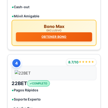
Cash-out
Móvil Amigable
Bono Max
EXCLUSIVO
OBTENER BONO
8.7/10
★★★★★
4
22BET
COMPLETO
Pagos Rápidos
Soporte Experto