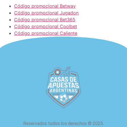
Código promocional Betway
Código promocional Jugadon
Código promocional Bet365
Código promocional Coolbet
Código promocional Caliente
Reservados todos los derechos
©
2025.