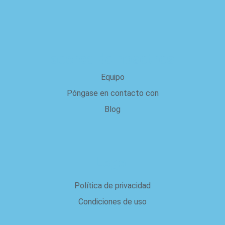
acerca de nosotros
Equipo
Póngase en contacto con
Blog
Legal
Política de privacidad
Condiciones de uso