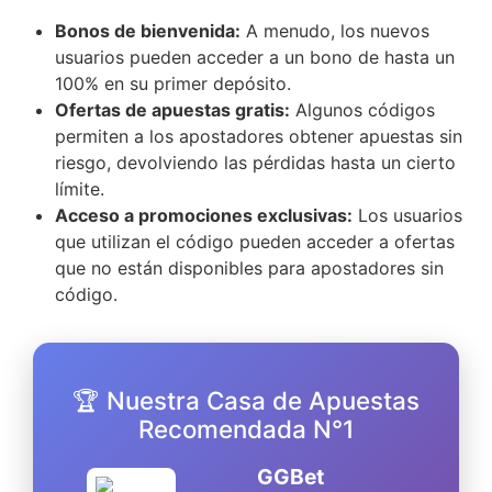
Bonos de bienvenida:
A menudo, los nuevos
usuarios pueden acceder a un bono de hasta un
100% en su primer depósito.
Ofertas de apuestas gratis:
Algunos códigos
permiten a los apostadores obtener apuestas sin
riesgo, devolviendo las pérdidas hasta un cierto
límite.
Acceso a promociones exclusivas:
Los usuarios
que utilizan el código pueden acceder a ofertas
que no están disponibles para apostadores sin
código.
🏆 Nuestra Casa de Apuestas
Recomendada N°1
GGBet