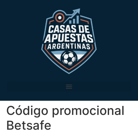
Código promocional
Betsafe