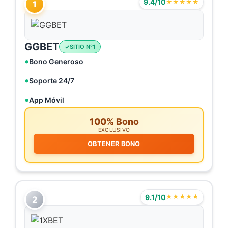
9.4/10
★★★★★
1
GGBET
SITIO N°1
Bono Generoso
Soporte 24/7
App Móvil
100% Bono
EXCLUSIVO
OBTENER BONO
9.1/10
★★★★★
2